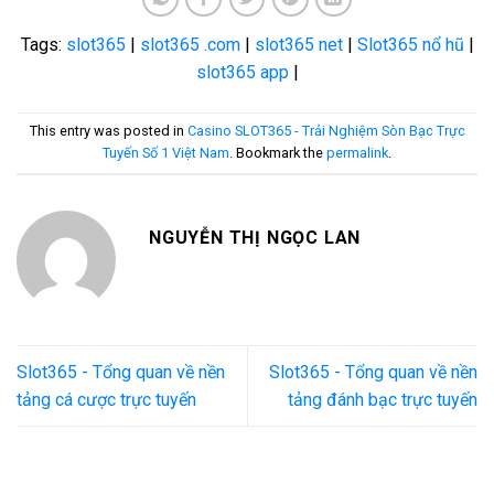
Tags:
slot365
|
slot365 .com
|
slot365 net
|
Slot365 nổ hũ
|
slot365 app
|
This entry was posted in
Casino SLOT365 - Trải Nghiệm Sòn Bạc Trực
Tuyến Số 1 Việt Nam
. Bookmark the
permalink
.
NGUYỄN THỊ NGỌC LAN
Slot365 - Tổng quan về nền
Slot365 - Tổng quan về nền
tảng cá cược trực tuyến
tảng đánh bạc trực tuyến