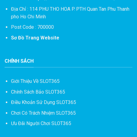
Địa Chỉ : 114 PHU THO HOA P. PTH Quan Tan Phu Thanh
pho Ho Chi Minh
Post Code : 700000
Sơ Đồ Trang Website
CHÍNH SÁCH
Giới Thiệu Về SLOT365
Chính Sách Bảo SLOT365
Điều Khoản Sử Dụng SLOT365
Chơi Có Trách Nhiệm SLOT365
Ưu Đãi Người Chơi SLOT365