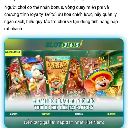
Người chơi có thể nhận bonus, vòng quay miễn phí và
chương trình loyalty. Để tối ưu hóa chiến lược, hãy quản lý
ngân sách, hiểu quy tắc trò chơi và tận dụng tính năng nạp
rút nhanh.