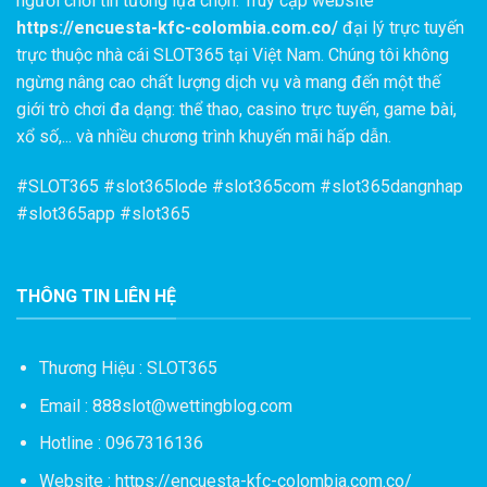
người chơi tin tưởng lựa chọn. Truy cập website
https://encuesta-kfc-colombia.com.co/
đại lý trực tuyến
trực thuộc nhà cái SLOT365 tại Việt Nam. Chúng tôi không
ngừng nâng cao chất lượng dịch vụ và mang đến một thế
giới trò chơi đa dạng: thể thao, casino trực tuyến, game bài,
xổ số,... và nhiều chương trình khuyến mãi hấp dẫn.
#
SLOT365
#slot365lode #slot365com #slot365dangnhap
#slot365app #slot365
THÔNG TIN LIÊN HỆ
Thương Hiệu : SLOT365
Email :
888slot@wettingblog.com
Hotline : 0967316136
Website :
https://encuesta-kfc-colombia.com.co/