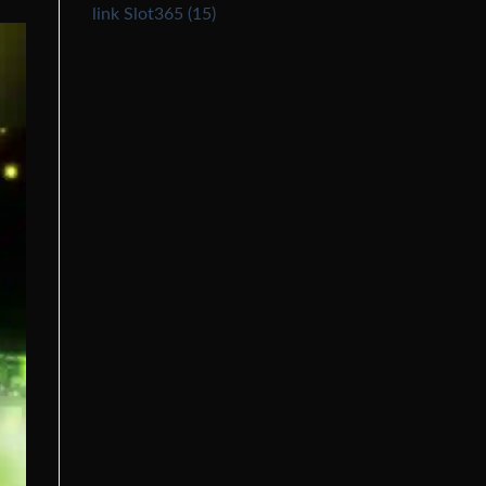
link Slot365 (15)