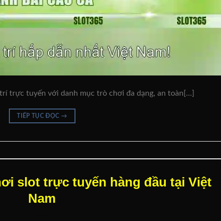
 trí trực tuyến với danh mục trò chơi đa dạng, an toàn[…]
TIẾP TỤC ĐỌC
→
ơi slot trực tuyến hàng đầu tại Việt
Nam