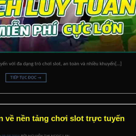
ến với đa dạng trò chơi slot, an toàn và nhiều khuyến[…]
TIẾP TỤC ĐỌC
→
 về nền tảng chơi slot trực tuyến