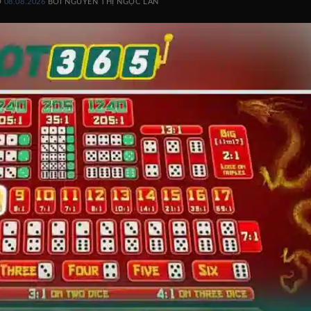
O
08.08.2026
BỞI
NGUYỄN THỊ NGỌC LAN