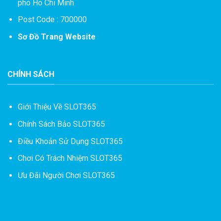
pho Ho Chi Minh
Post Code : 700000
Sơ Đồ Trang Website
CHÍNH SÁCH
Giới Thiệu Về SLOT365
Chính Sách Bảo SLOT365
Điều Khoản Sử Dụng SLOT365
Chơi Có Trách Nhiệm SLOT365
Ưu Đãi Người Chơi SLOT365