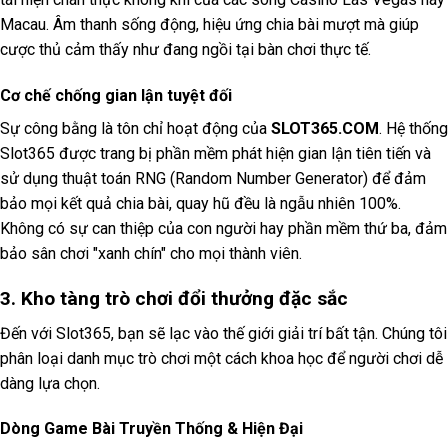
Macau. Âm thanh sống động, hiệu ứng chia bài mượt mà giúp
cược thủ cảm thấy như đang ngồi tại bàn chơi thực tế.
Cơ chế chống gian lận tuyệt đối
Sự công bằng là tôn chỉ hoạt động của
SLOT365.COM
. Hệ thống
Slot365 được trang bị phần mềm phát hiện gian lận tiên tiến và
sử dụng thuật toán RNG (Random Number Generator) để đảm
bảo mọi kết quả chia bài, quay hũ đều là ngẫu nhiên 100%.
Không có sự can thiệp của con người hay phần mềm thứ ba, đảm
bảo sân chơi "xanh chín" cho mọi thành viên.
3. Kho tàng trò chơi đổi thưởng đặc sắc
Đến với Slot365, bạn sẽ lạc vào thế giới giải trí bất tận. Chúng tôi
phân loại danh mục trò chơi một cách khoa học để người chơi dễ
dàng lựa chọn.
Dòng Game Bài Truyền Thống & Hiện Đại