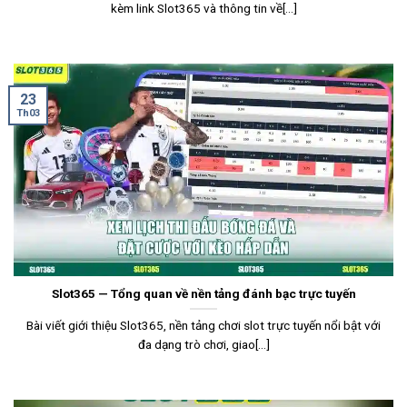
kèm link Slot365 và thông tin về[...]
23
Th03
Slot365 — Tổng quan về nền tảng đánh bạc trực tuyến
Bài viết giới thiệu Slot365, nền tảng chơi slot trực tuyến nổi bật với
đa dạng trò chơi, giao[...]