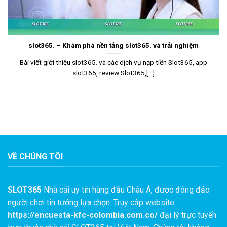
slot365. – Khám phá nền tảng slot365. và trải nghiệm
Bài viết giới thiệu slot365. và các dịch vụ nạp tiền Slot365, app
slot365, review Slot365,[...]
VỀ CHÚNG TÔI
SLOT365
Nhà cái uy tín hàng đầu Châu Á, được đông đảo
người chơi tin tưởng lựa chọn. Truy cập website
https://encuesta-kfc-colombia.com.co/
đại lý trực tuyến