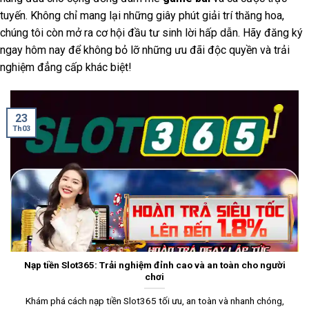
tuyến. Không chỉ mang lại những giây phút giải trí thăng hoa,
chúng tôi còn mở ra cơ hội đầu tư sinh lời hấp dẫn. Hãy đăng ký
ngay hôm nay để không bỏ lỡ những ưu đãi độc quyền và trải
nghiệm đẳng cấp khác biệt!
23
Th03
Nạp tiền Slot365: Trải nghiệm đỉnh cao và an toàn cho người
chơi
Khám phá cách nạp tiền Slot365 tối ưu, an toàn và nhanh chóng,