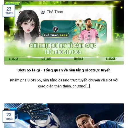
23
Th03
Slot365 là gì - Tổng quan về nền tảng slot trực tuyến
Khám phá Slot365, nền tảng casino trực tuyến chuyên về slot với
giao diện thân thiện, chương[...]
23
Th03