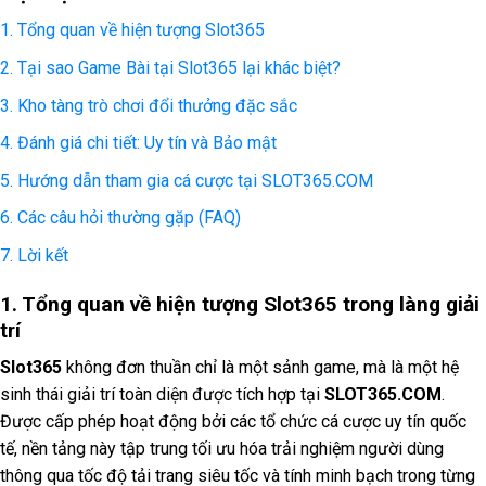
1. Tổng quan về hiện tượng Slot365
2. Tại sao Game Bài tại Slot365 lại khác biệt?
3. Kho tàng trò chơi đổi thưởng đặc sắc
4. Đánh giá chi tiết: Uy tín và Bảo mật
5. Hướng dẫn tham gia cá cược tại SLOT365.COM
6. Các câu hỏi thường gặp (FAQ)
7. Lời kết
1. Tổng quan về hiện tượng Slot365 trong làng giải
trí
Slot365
không đơn thuần chỉ là một sảnh game, mà là một hệ
sinh thái giải trí toàn diện được tích hợp tại
SLOT365.COM
.
Được cấp phép hoạt động bởi các tổ chức cá cược uy tín quốc
tế, nền tảng này tập trung tối ưu hóa trải nghiệm người dùng
thông qua tốc độ tải trang siêu tốc và tính minh bạch trong từng