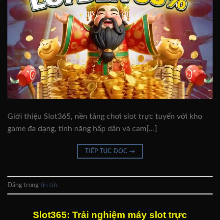
Giới thiệu Slot365, nền tảng chơi slot trực tuyến với kho
game đa dạng, tính năng hấp dẫn và cam[…]
TIẾP TỤC ĐỌC
→
Đăng trong
tin tức
Slot365: Trải nghiệm máy slot trực