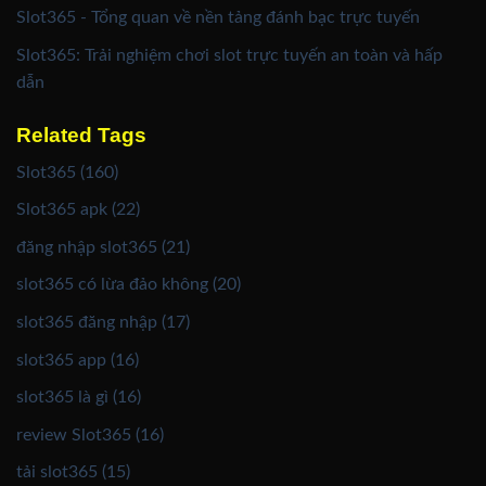
Slot365 - Tổng quan về nền tảng đánh bạc trực tuyến
Slot365: Trải nghiệm chơi slot trực tuyến an toàn và hấp
dẫn
Related Tags
Slot365 (160)
Slot365 apk (22)
đăng nhập slot365 (21)
slot365 có lừa đảo không (20)
slot365 đăng nhập (17)
slot365 app (16)
slot365 là gì (16)
review Slot365 (16)
tải slot365 (15)