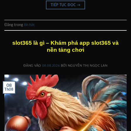
TIẾP TỤC ĐỌC
→
Đăng trong
tin tức
slot365 là gì – Khám phá app slot365 và
nền tảng chơi
ĐĂNG VÀO
08.08.2026
BỞI
NGUYỄN THỊ NGỌC LAN
08
Th08