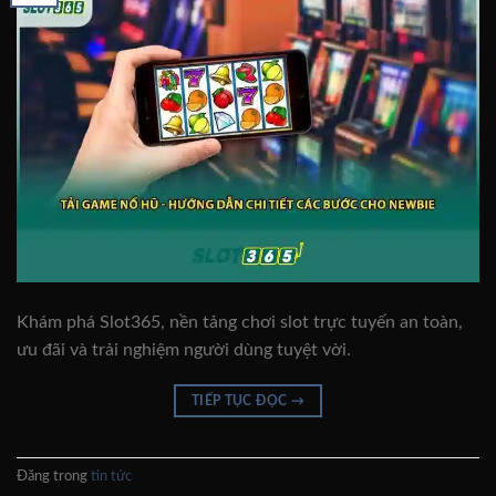
Khám phá Slot365, nền tảng chơi slot trực tuyến an toàn,
ưu đãi và trải nghiệm người dùng tuyệt vời.
TIẾP TỤC ĐỌC
→
Đăng trong
tin tức