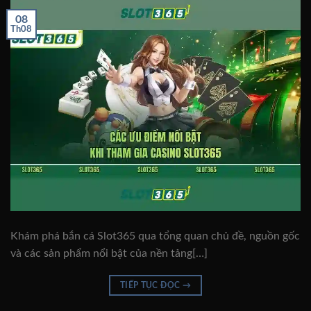
08
Th08
Khám phá bắn cá Slot365 qua tổng quan chủ đề, nguồn gốc
và các sản phẩm nổi bật của nền tảng[…]
TIẾP TỤC ĐỌC
→