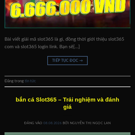
Bài viết giải mã slot365 là gì, đồng thời giới thiệu slot365
com và slot365 login link. Bạn sẽ[…]
TIẾP TỤC ĐỌC
→
Đăng trong
tin tức
bắn cá Slot365 – Trải nghiệm và đánh
giá
ĐĂNG VÀO
08.08.2026
BỞI
NGUYỄN THỊ NGỌC LAN