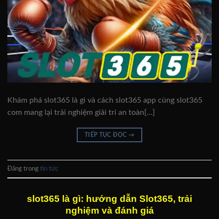
Khám phá slot365 là gì và cách slot365 app cùng slot365
com mang lại trải nghiệm giải trí an toàn[…]
TIẾP TỤC ĐỌC
→
Đăng trong
tin tức
slot365 là gì: hướng dẫn Slot365, trải
nghiệm và đánh giá