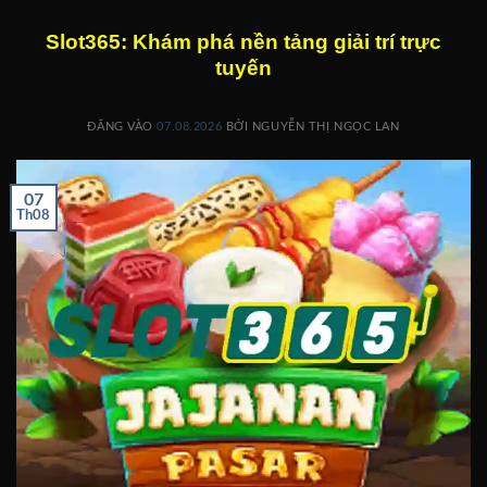
Slot365: Khám phá nền tảng giải trí trực
tuyến
ĐĂNG VÀO
07.08.2026
BỞI
NGUYỄN THỊ NGỌC LAN
07
Th08