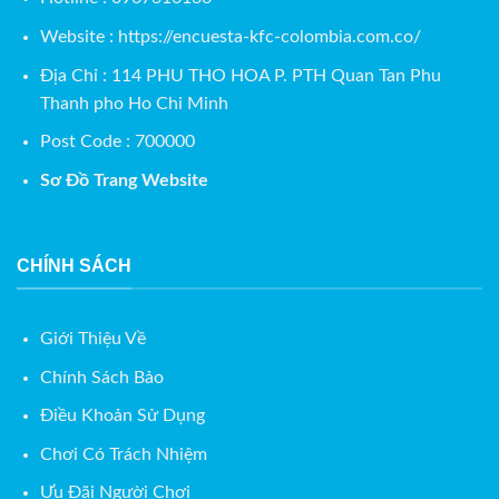
Website :
https://encuesta-kfc-colombia.com.co/
Địa Chỉ : 114 PHU THO HOA P. PTH Quan Tan Phu
Thanh pho Ho Chi Minh
Post Code : 700000
Sơ Đồ Trang Website
CHÍNH SÁCH
Giới Thiệu Về
Chính Sách Bảo
Điều Khoản Sử Dụng
Chơi Có Trách Nhiệm
Ưu Đãi Người Chơi