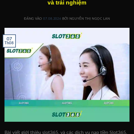
và trải nghiệm
ĐĂNG VÀO
07.08.2026
BỞI
NGUYỄN THỊ NGỌC LAN
07
Th08
Bài viết giới thiệu slot365. và các dịch vụ nạp tiền Slot365,