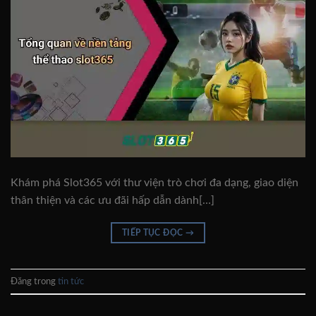
Khám phá Slot365 với thư viện trò chơi đa dạng, giao diện
thân thiện và các ưu đãi hấp dẫn dành[…]
TIẾP TỤC ĐỌC
→
Đăng trong
tin tức