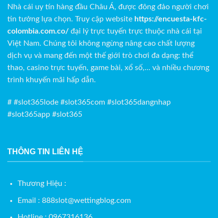
Nhà cái uy tín hàng đầu Châu Á, được đông đảo người chơi
tin tưởng lựa chọn. Truy cập website
https://encuesta-kfc-
colombia.com.co/
đại lý trực tuyến trực thuộc nhà cái tại
Việt Nam. Chúng tôi không ngừng nâng cao chất lượng
dịch vụ và mang đến một thế giới trò chơi đa dạng: thể
thao, casino trực tuyến, game bài, xổ số,... và nhiều chương
trình khuyến mãi hấp dẫn.
#
#slot365lode #slot365com #slot365dangnhap
#slot365app #slot365
THÔNG TIN LIÊN HỆ
Thương Hiệu :
Email :
888slot@wettingblog.com
Hotline : 0967316136