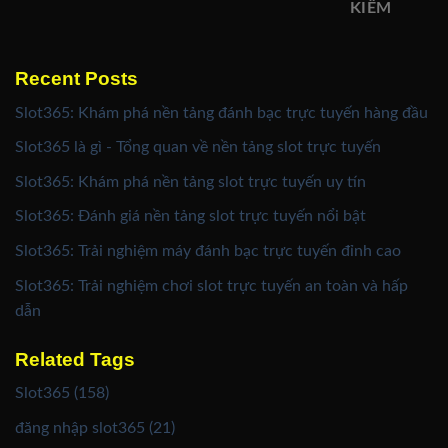
KIẾM
Recent Posts
Slot365: Khám phá nền tảng đánh bạc trực tuyến hàng đầu
Slot365 là gì - Tổng quan về nền tảng slot trực tuyến
Slot365: Khám phá nền tảng slot trực tuyến uy tín
Slot365: Đánh giá nền tảng slot trực tuyến nổi bật
Slot365: Trải nghiệm máy đánh bạc trực tuyến đỉnh cao
Slot365: Trải nghiệm chơi slot trực tuyến an toàn và hấp
dẫn
Related Tags
Slot365 (158)
đăng nhập slot365 (21)