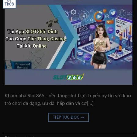
07
Th08
Khám phá Slot365 - nền tảng slot trực tuyến uy tín với kho
trò chơi đa dạng, ưu đãi hấp dẫn và cơ[…]
TIẾP TỤC ĐỌC
→