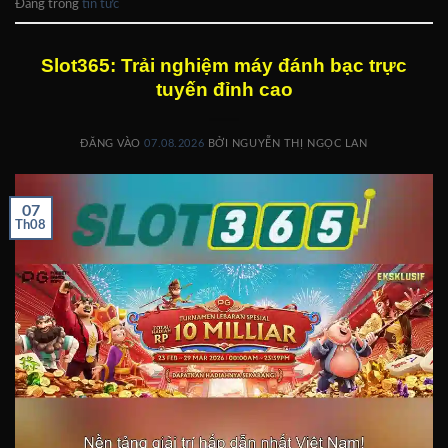
Đăng trong
tin tức
Slot365: Trải nghiệm máy đánh bạc trực
tuyến đỉnh cao
ĐĂNG VÀO
07.08.2026
BỞI
NGUYỄN THỊ NGỌC LAN
07
Th08