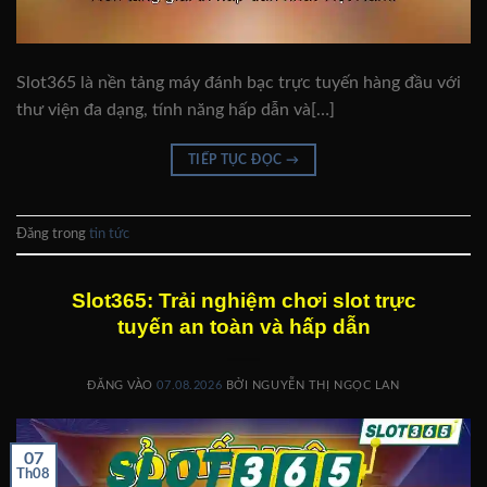
Slot365 là nền tảng máy đánh bạc trực tuyến hàng đầu với
thư viện đa dạng, tính năng hấp dẫn và[…]
TIẾP TỤC ĐỌC
→
Đăng trong
tin tức
Slot365: Trải nghiệm chơi slot trực
tuyến an toàn và hấp dẫn
ĐĂNG VÀO
07.08.2026
BỞI
NGUYỄN THỊ NGỌC LAN
07
Th08