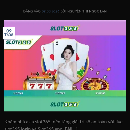
ĐĂNG VÀO
09.08.2026
BỞI
NGUYỄN THỊ NGỌC LAN
09
Th08
Khám phá asia slot365, nền tảng giải trí số an toàn với live
slot365 login và Slot365 app. Bài[…]