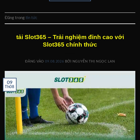
Đăng trong
tin tức
tải Slot365 – Trải nghiệm đỉnh cao với
Slot365 chính thức
ĐĂNG VÀO
09.08.2026
BỞI
NGUYỄN THỊ NGỌC LAN
09
Th08