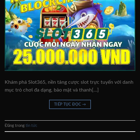
Khám phá Slot365, nền tảng cược slot trực tuyến với danh
mục trò chơi đa dạng, bảo mật và thanh[…]
TIẾP TỤC ĐỌC
→
Đăng trong
tin tức