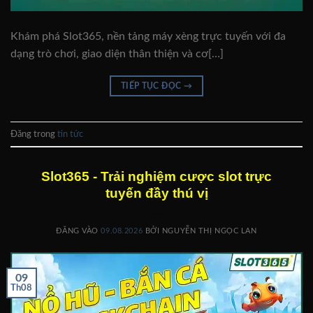
Khám phá Slot365, nền tảng máy xèng trực tuyến với đa
dạng trò chơi, giao diện thân thiện và cơ[…]
TIẾP TỤC ĐỌC
→
Đăng trong
tin tức
Slot365 - Trải nghiệm cược slot trực
tuyến đầy thú vị
ĐĂNG VÀO
09.08.2026
BỞI
NGUYỄN THỊ NGỌC LAN
09
Th08