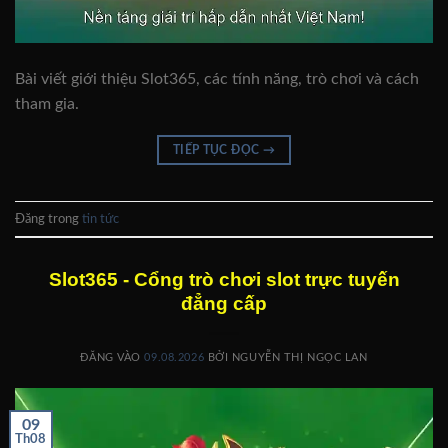
Bài viết giới thiệu Slot365, các tính năng, trò chơi và cách
tham gia.
TIẾP TỤC ĐỌC
→
Đăng trong
tin tức
Slot365 - Cổng trò chơi slot trực tuyến
đẳng cấp
ĐĂNG VÀO
09.08.2026
BỞI
NGUYỄN THỊ NGỌC LAN
09
Th08