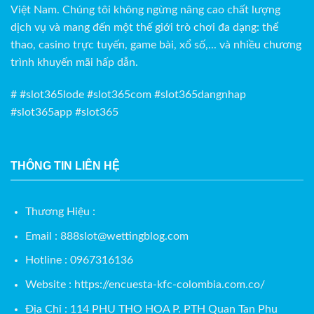
Việt Nam. Chúng tôi không ngừng nâng cao chất lượng
dịch vụ và mang đến một thế giới trò chơi đa dạng: thể
thao, casino trực tuyến, game bài, xổ số,... và nhiều chương
trình khuyến mãi hấp dẫn.
#
#slot365lode #slot365com #slot365dangnhap
#slot365app #slot365
THÔNG TIN LIÊN HỆ
Thương Hiệu :
Email :
888slot@wettingblog.com
Hotline : 0967316136
Website :
https://encuesta-kfc-colombia.com.co/
Địa Chỉ : 114 PHU THO HOA P. PTH Quan Tan Phu