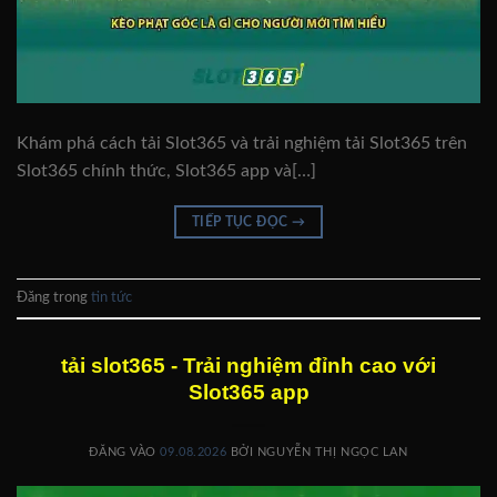
Khám phá cách tải Slot365 và trải nghiệm tải Slot365 trên
Slot365 chính thức, Slot365 app và[…]
TIẾP TỤC ĐỌC
→
Đăng trong
tin tức
tải slot365 - Trải nghiệm đỉnh cao với
Slot365 app
ĐĂNG VÀO
09.08.2026
BỞI
NGUYỄN THỊ NGỌC LAN