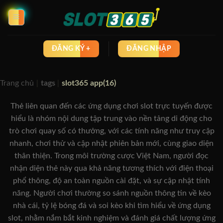
Bỏ
qua
nội
dung
ĐĂNG KÝ +
ĐĂNG NHẬP
Trang chủ
|
tags
|
slot365 app(16)
Thẻ liên quan đến các ứng dụng chơi slot trực tuyến được
hiểu là nhóm nội dung tập trung vào nền tảng di động cho
trò chơi quay số có thưởng, với các tính năng như truy cập
nhanh, chơi thử và cập nhật phiên bản mới, cùng giao diện
thân thiện. Trong môi trường cược Việt Nam, người đọc
nhận diện thẻ này qua khả năng tương thích với điện thoại
phổ thông, độ an toàn nguồn cài đặt, và sự cập nhật tính
năng. Người chơi thường so sánh nguồn thông tin về kèo
nhà cái, tỷ lệ bóng đá và soi kèo khi tìm hiểu về ứng dụng
slot, nhằm nắm bắt kinh nghiệm và đánh giá chất lượng ứng