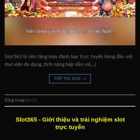
Slot365 là nền tảng máy đánh bạc trực tuyến hàng đầu với
thư viện đa dạng, tính năng hấp dẫn và[…]
TIẾP TỤC ĐỌC
→
Đăng trong
tin tức
Slot365 - Giới thiệu và trải nghiệm slot
trực tuyến