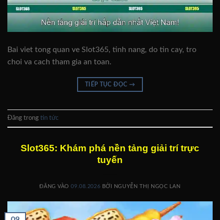
Bai viet tong quan ve Slot365, tinh nang, do tin cay, tro
choi va cach tham gia an toan.
TIẾP TỤC ĐỌC
→
Đăng trong
tin tức
Slot365: Khám phá nền tảng giải trí trực
tuyến
ĐĂNG VÀO
09.08.2026
BỞI
NGUYỄN THỊ NGỌC LAN
09