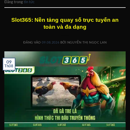
Đăng trong
tin tức
Slot365: Nền tảng quay số trực tuyến an
toàn và đa dạng
ĐĂNG VÀO
09.08.2026
BỞI
NGUYỄN THỊ NGỌC LAN
09
Th08