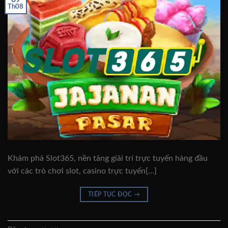
Th08
Khám phá Slot365, nền tảng giải trí trực tuyến hàng đầu
với các trò chơi slot, casino trực tuyến[…]
TIẾP TỤC ĐỌC
→