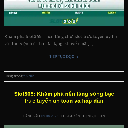
Khám phá Slot365 – nền tảng chơi slot trực tuyến uy tín
với thư viện trò chơi đa dạng, khuyến mãi[…]
TIẾP TỤC ĐỌC
→
Đăng trong
tin tức
Slot365: Khám phá nền tảng sòng bạc
trực tuyến an toàn và hấp dẫn
ĐĂNG VÀO
09.08.2026
BỞI
NGUYỄN THỊ NGỌC LAN