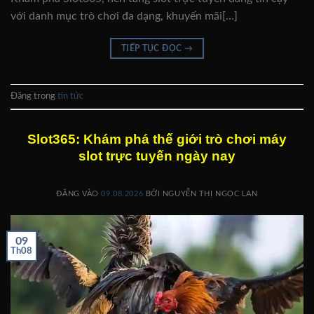
với danh mục trò chơi đa dạng, khuyến mãi[…]
TIẾP TỤC ĐỌC
→
Đăng trong
tin tức
Slot365: Khám phá thế giới trò chơi máy
slot trực tuyến ngày nay
ĐĂNG VÀO
09.08.2026
BỞI
NGUYỄN THỊ NGỌC LAN
09
Th08