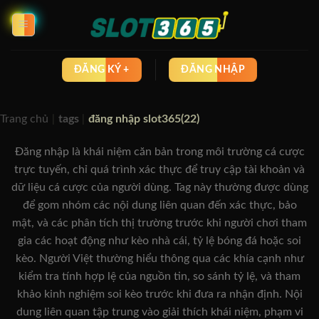
Bỏ
qua
nội
dung
ĐĂNG KÝ +
ĐĂNG NHẬP
Trang chủ
|
tags
|
đăng nhập slot365(22)
Đăng nhập là khái niệm căn bản trong môi trường cá cược
trực tuyến, chỉ quá trình xác thực để truy cập tài khoản và
dữ liệu cá cược của người dùng. Tag này thường được dùng
để gom nhóm các nội dung liên quan đến xác thực, bảo
mật, và các phân tích thị trường trước khi người chơi tham
gia các hoạt động như kèo nhà cái, tỷ lệ bóng đá hoặc soi
kèo. Người Việt thường hiểu thông qua các khía cạnh như
kiểm tra tính hợp lệ của nguồn tin, so sánh tỷ lệ, và tham
khảo kinh nghiệm soi kèo trước khi đưa ra nhận định. Nội
dung liên quan tập trung vào giải thích khái niệm, phạm vi