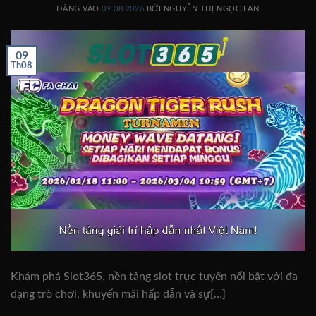
ĐĂNG VÀO
09.08.2026
BỞI
NGUYỄN THỊ NGỌC LAN
09
Th08
Khám phá Slot365, nền tảng slot trực tuyến nổi bật với đa
dạng trò chơi, khuyến mãi hấp dẫn và sự[…]