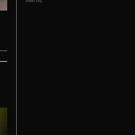
hiển thị.