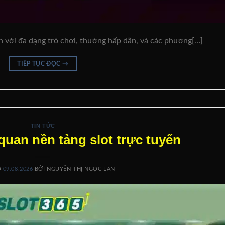
n với đa dạng trò chơi, thưởng hấp dẫn, và các phương[…]
TIẾP TỤC ĐỌC
→
TIN TỨC
quan nền tảng slot trực tuyến
O
09.08.2026
BỞI
NGUYỄN THỊ NGỌC LAN