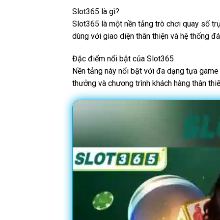
Slot365 là gì?
Slot365 là một nền tảng trò chơi quay số trự
dùng với giao diện thân thiện và hệ thống đán
Đặc điểm nổi bật của Slot365
Nền tảng này nổi bật với đa dạng tựa game 
thưởng và chương trình khách hàng thân thiế