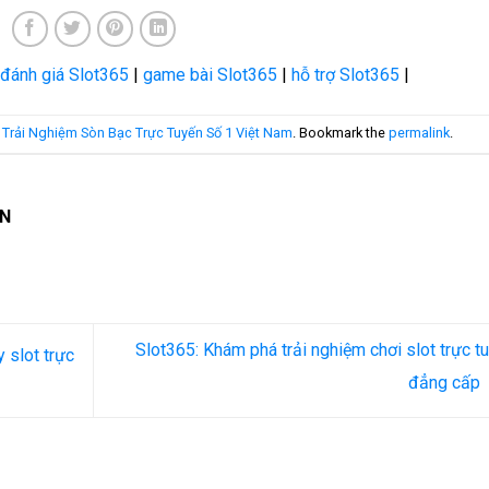
đánh giá Slot365
|
game bài Slot365
|
hỗ trợ Slot365
|
 Trải Nghiệm Sòn Bạc Trực Tuyến Số 1 Việt Nam
. Bookmark the
permalink
.
AN
Slot365: Khám phá trải nghiệm chơi slot trực t
 slot trực
đẳng cấp