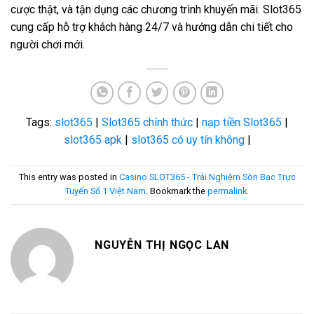
cược thật, và tận dụng các chương trình khuyến mãi. Slot365
cung cấp hỗ trợ khách hàng 24/7 và hướng dẫn chi tiết cho
người chơi mới.
Tags:
slot365
|
Slot365 chính thức
|
nạp tiền Slot365
|
slot365 apk
|
slot365 có uy tín không
|
This entry was posted in
Casino SLOT365 - Trải Nghiệm Sòn Bạc Trực
Tuyến Số 1 Việt Nam
. Bookmark the
permalink
.
NGUYỄN THỊ NGỌC LAN