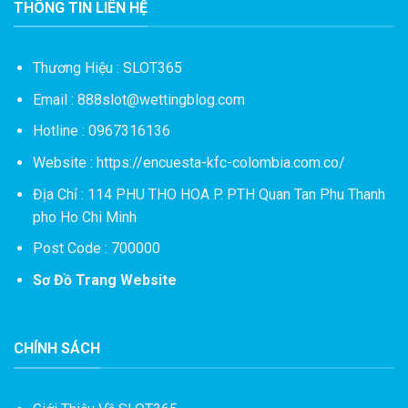
THÔNG TIN LIÊN HỆ
Thương Hiệu : SLOT365
Email :
888slot@wettingblog.com
Hotline : 0967316136
Website :
https://encuesta-kfc-colombia.com.co/
Địa Chỉ : 114 PHU THO HOA P. PTH Quan Tan Phu Thanh
pho Ho Chi Minh
Post Code : 700000
Sơ Đồ Trang Website
CHÍNH SÁCH