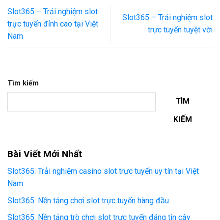
Slot365 – Trải nghiệm slot
Slot365 – Trải nghiệm slot
trực tuyến đỉnh cao tại Việt
trực tuyến tuyệt vời
Nam
Tìm kiếm
TÌM
KIẾM
Bài Viết Mới Nhất
Slot365: Trải nghiệm casino slot trực tuyến uy tín tại Việt
Nam
Slot365: Nền tảng chơi slot trực tuyến hàng đầu
Slot365: Nền tảng trò chơi slot trực tuyến đáng tin cậy