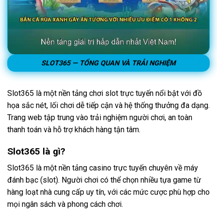
SLOT365 — TỔNG QUAN VÀ TRẢI NGHIỆM
Slot365 là một nền tảng chơi slot trực tuyến nổi bật với đồ
họa sắc nét, lối chơi dễ tiếp cận và hệ thống thưởng đa dạng.
Trang web tập trung vào trải nghiệm người chơi, an toàn
thanh toán và hỗ trợ khách hàng tận tâm.
Slot365 là gì?
Slot365 là một nền tảng casino trực tuyến chuyên về máy
đánh bạc (slot). Người chơi có thể chọn nhiều tựa game từ
hàng loạt nhà cung cấp uy tín, với các mức cược phù hợp cho
mọi ngân sách và phong cách chơi.