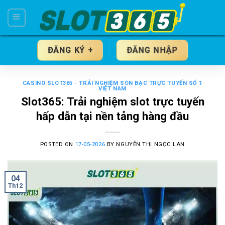
Skip
to
content
ĐĂNG KÝ +
ĐĂNG NHẬP
CASINO SLOT365 - TRẢI NGHIỆM SÒN BẠC TRỰC TUYẾN SỐ 1
VIỆT NAM
Slot365: Trải nghiệm slot trực tuyến
hấp dẫn tại nền tảng hàng đầu
POSTED ON
17-05-2026
BY
NGUYỄN THỊ NGỌC LAN
04
Th12