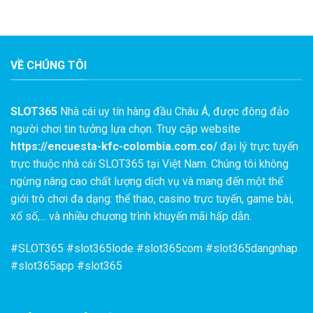
VỀ CHÚNG TÔI
SLOT365
Nhà cái uy tín hàng đầu Châu Á, được đông đảo
người chơi tin tưởng lựa chọn. Truy cập website
https://encuesta-kfc-colombia.com.co/
đại lý trực tuyến
trực thuộc nhà cái SLOT365 tại Việt Nam. Chúng tôi không
ngừng nâng cao chất lượng dịch vụ và mang đến một thế
giới trò chơi đa dạng: thể thao, casino trực tuyến, game bài,
xổ số,... và nhiều chương trình khuyến mãi hấp dẫn.
#
SLOT365
#slot365lode #slot365com #slot365dangnhap
#slot365app #slot365