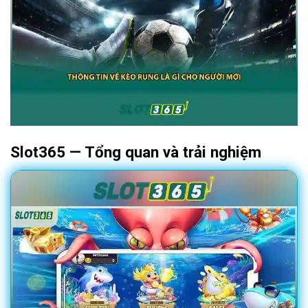
Slot365 — Tổng quan và trải nghiệm