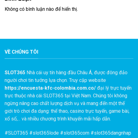
Không có bình luận nào để hiển thị.
VỀ CHÚNG TÔI
SLOT365
Nhà cái uy tín hàng đầu Châu Á, được đông đảo
người chơi tin tưởng lựa chọn. Truy cập website
https://encuesta-kfc-colombia.com.co/
đại lý trực tuyến
trực thuộc nhà cái SLOT365 tại Việt Nam. Chúng tôi không
ngừng nâng cao chất lượng dịch vụ và mang đến một thế
giới trò chơi đa dạng: thể thao, casino trực tuyến, game bài,
xổ số,... và nhiều chương trình khuyến mãi hấp dẫn.
#
SLOT365
#slot365lode #slot365com #slot365dangnhap