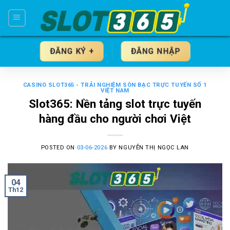
Skip
to
content
ĐĂNG KÝ +
ĐĂNG NHẬP
CASINO SLOT365 - TRẢI NGHIỆM SÒN BẠC TRỰC TUYẾN SỐ 1
VIỆT NAM
Slot365: Nền tảng slot trực tuyến
hàng đầu cho người chơi Việt
POSTED ON
03-06-2026
BY
NGUYỄN THỊ NGỌC LAN
04
Th12