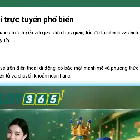
rí trực tuyến phổ biến
ino trực tuyến với giao diện trực quan, tốc độ tải nhanh và danh
 tín.
t và trên điện thoại di động, có bảo mật mạnh mẽ và phương thức
iện tử và chuyển khoản ngân hàng.