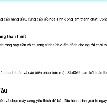
ng cấp hàng đầu, cung cấp đồ họa sinh động, âm thanh chất lượn
ng thân thiết
 thưởng nạp tiền và chương trình tích điểm dành cho người chơi t
oản thanh toán và các biện pháp bảo mật. Slot365 cam kết tuân th
đầu
iền và chọn máy xèng yêu thích để bắt đầu hành trình giải trí ngay