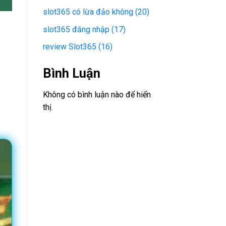
slot365 có lừa đảo không (20)
slot365 đăng nhập (17)
review Slot365 (16)
Bình Luận
Không có bình luận nào để hiển
thị.