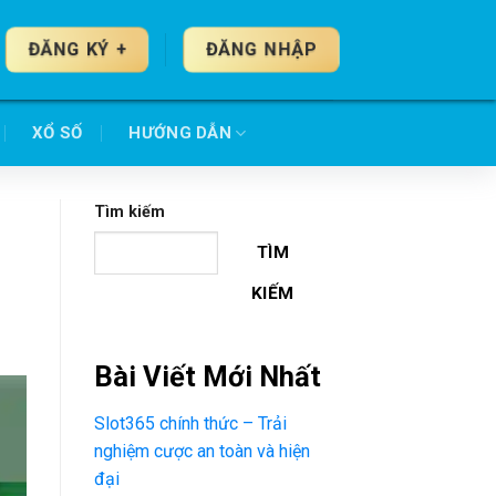
ĐĂNG KÝ +
ĐĂNG NHẬP
XỔ SỐ
HƯỚNG DẪN
Tìm kiếm
TÌM
KIẾM
Bài Viết Mới Nhất
Slot365 chính thức – Trải
nghiệm cược an toàn và hiện
đại