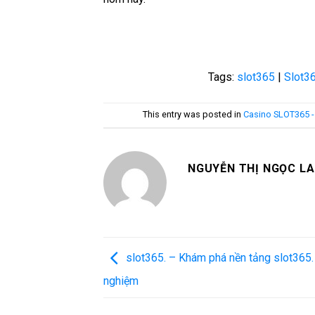
Tags:
slot365
|
Slot36
This entry was posted in
Casino SLOT365 -
NGUYỄN THỊ NGỌC L
slot365. – Khám phá nền tảng slot365. 
nghiệm