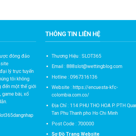
THÔNG TIN LIÊN HỆ
 được đông đảo
Thương Hiệu : SLOT365
site
Email :
888slot@wettingblog.com
đại lý trực tuyến
Hotline : 0967316136
húng tôi không
 đến một thế giới
Website :
https://encuesta-kfc-
n, game bài, xổ
colombia.com.co/
dẫn.
Địa Chỉ : 114 PHU THO HOA P. PTH Qua
Tan Phu Thanh pho Ho Chi Minh
lot365dangnhap
Post Code : 700000
Sơ Đồ Trang Website