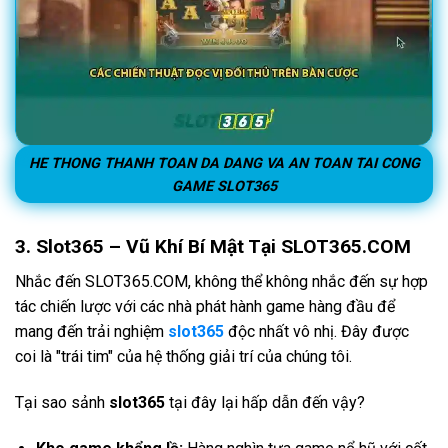
HE THONG THANH TOAN DA DANG VA AN TOAN TAI CONG
GAME SLOT365
3. Slot365 – Vũ Khí Bí Mật Tại SLOT365.COM
Nhắc đến SLOT365.COM, không thể không nhắc đến sự hợp
tác chiến lược với các nhà phát hành game hàng đầu để
mang đến trải nghiệm
slot365
độc nhất vô nhị. Đây được
coi là "trái tim" của hệ thống giải trí của chúng tôi.
Tại sao sảnh
slot365
tại đây lại hấp dẫn đến vậy?