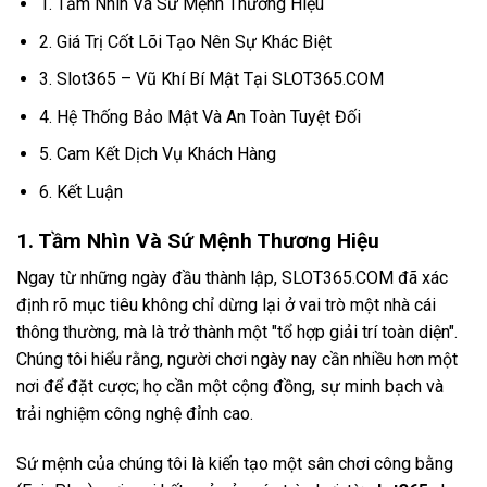
1. Tầm Nhìn Và Sứ Mệnh Thương Hiệu
2. Giá Trị Cốt Lõi Tạo Nên Sự Khác Biệt
3. Slot365 – Vũ Khí Bí Mật Tại SLOT365.COM
4. Hệ Thống Bảo Mật Và An Toàn Tuyệt Đối
5. Cam Kết Dịch Vụ Khách Hàng
6. Kết Luận
1. Tầm Nhìn Và Sứ Mệnh Thương Hiệu
Ngay từ những ngày đầu thành lập, SLOT365.COM đã xác
định rõ mục tiêu không chỉ dừng lại ở vai trò một nhà cái
thông thường, mà là trở thành một "tổ hợp giải trí toàn diện".
Chúng tôi hiểu rằng, người chơi ngày nay cần nhiều hơn một
nơi để đặt cược; họ cần một cộng đồng, sự minh bạch và
trải nghiệm công nghệ đỉnh cao.
Sứ mệnh của chúng tôi là kiến tạo một sân chơi công bằng