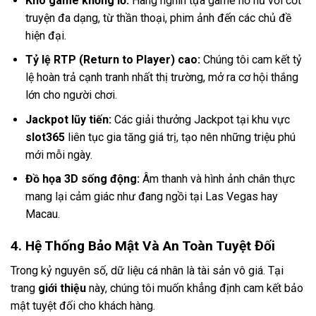
Kho game khổng lồ:
Hàng nghìn tựa game nổ hũ với cốt
truyện đa dạng, từ thần thoại, phim ảnh đến các chủ đề
hiện đại.
Tỷ lệ RTP (Return to Player) cao:
Chúng tôi cam kết tỷ
lệ hoàn trả cạnh tranh nhất thị trường, mở ra cơ hội thắng
lớn cho người chơi.
Jackpot lũy tiến:
Các giải thưởng Jackpot tại khu vực
slot365
liên tục gia tăng giá trị, tạo nên những triệu phú
mới mỗi ngày.
Đồ họa 3D sống động:
Âm thanh và hình ảnh chân thực
mang lại cảm giác như đang ngồi tại Las Vegas hay
Macau.
4. Hệ Thống Bảo Mật Và An Toàn Tuyệt Đối
Trong kỷ nguyên số, dữ liệu cá nhân là tài sản vô giá. Tại
trang
giới thiệu
này, chúng tôi muốn khẳng định cam kết bảo
mật tuyệt đối cho khách hàng.