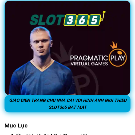
GIAO DIEN TRANG CHU NHA CAI VOI HINH ANH GIOI THIEU
SLOT365 BAT MAT
Mục Lục