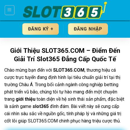
Skip
to
content
ĐĂNG KÝ +
ĐĂNG NHẬP
Giới Thiệu SLOT365.COM – Điểm Đến
Giải Trí Slot365 Đẳng Cấp Quốc Tế
Chào mừng bạn đến với
SLOT365.COM
, thương hiệu cá
cược trực tuyến đang định hình lại tiêu chuẩn giải trí tại thị
trường Châu Á. Trong bối cảnh ngành công nghiệp betting
phát triển vũ bão, chúng tôi tự hào mang đến một chuyên
trang
giới thiệu
toàn diện về hệ sinh thái sản phẩm, đặc biệt
là sảnh game
slot365
đình đám. Bài viết này sẽ cung cấp
cái nhìn sâu sắc về nguồn gốc, tính pháp lý và những giá trị
cốt lõi giúp SLOT365.COM chinh phục hàng triệu cược thủ.