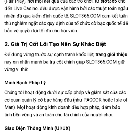
(Fair Play), nơi mọi kết quả của các trò chơi, từ
slot365
cho
đến Live Casino, đều được vận hành bởi các thuật toán ngẫu
nhiên đã qua kiểm định quốc tế. SLOT365.COM cam kết tuân
thủ nghiêm ngặt các quy định của tổ chức cờ bạc quốc tế để
bảo vệ quyền lợi tối đa cho hội viên.
2. Giá Trị Cốt Lõi Tạo Nên Sự Khác Biệt
Để đứng vững trước sự cạnh tranh khốc liệt, trang
giới thiệu
này xin nhấn mạnh ba trụ cột chính giúp SLOT365.COM giữ
vững vị thế:
Minh Bạch Pháp Lý
Chúng tôi hoạt động dưới sự cấp phép và giám sát của các
cơ quan quản lý cờ bạc hàng đầu (như PAGCOR hoặc Isle of
Man). Mọi hoạt động kinh doanh đều hợp pháp, đảm bảo
tính bền vững và an toàn cho tài chính của người chơi.
Giao Diện Thông Minh (UI/UX)