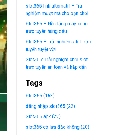
slot365 link alternatif – Trải
nghiệm mượt mà cho bạn chơi
Slot365 – Nền tảng máy xèng
trực tuyến hàng đầu
Slot365 – Trải nghiệm slot trực
tuyến tuyệt vời
Slot365: Trải nghiệm chơi slot
trực tuyến an toàn và hấp dẫn
Tags
Slot365 (163)
đăng nhập slot365 (22)
Slot365 apk (22)
slot365 có lừa đảo không (20)