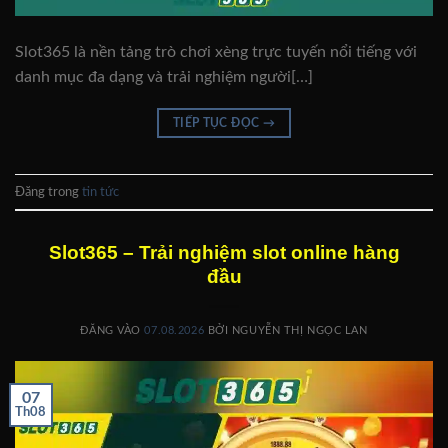
Slot365 là nền tảng trò chơi xèng trực tuyến nổi tiếng với
danh mục đa dạng và trải nghiệm người[…]
TIẾP TỤC ĐỌC
→
Đăng trong
tin tức
Slot365 – Trải nghiệm slot online hàng
đầu
ĐĂNG VÀO
07.08.2026
BỞI
NGUYỄN THỊ NGỌC LAN
07
Th08