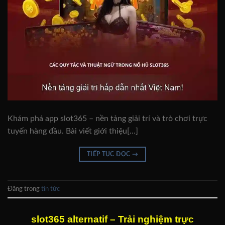
Khám phá app slot365 – nền tảng giải trí và trò chơi trực
tuyến hàng đầu. Bài viết giới thiệu[…]
TIẾP TỤC ĐỌC
→
Đăng trong
tin tức
slot365 alternatif – Trải nghiệm trực