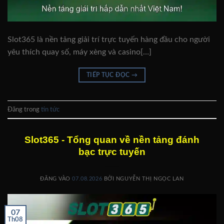
Slot365 là nền tảng giải trí trực tuyến hàng đầu cho người
yêu thích quay số, máy xèng và casino[…]
TIẾP TỤC ĐỌC
→
Đăng trong
tin tức
Slot365 - Tổng quan về nền tảng đánh
bạc trực tuyến
ĐĂNG VÀO
07.08.2026
BỞI
NGUYỄN THỊ NGỌC LAN
07
Th08