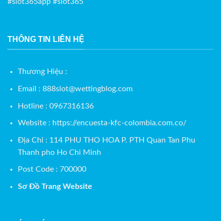
#slot365app #slot365
THÔNG TIN LIÊN HỆ
Thương Hiệu :
Email :
888slot@wettingblog.com
Hotline : 0967316136
Website :
https://encuesta-kfc-colombia.com.co/
Địa Chỉ : 114 PHU THO HOA P. PTH Quan Tan Phu
Thanh pho Ho Chi Minh
Post Code : 700000
Sơ Đồ Trang Website