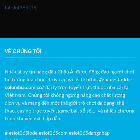
tải slot365 (15)
VỀ CHÚNG TÔI
Nhà cái uy tín hàng đầu Châu Á, được đông đảo người chơi
tin tưởng lựa chọn. Truy cập website
https://encuesta-kfc-
colombia.com.co/
đại lý trực tuyến trực thuộc nhà cái tại
Việt Nam. Chúng tôi không ngừng nâng cao chất lượng
dịch vụ và mang đến một thế giới trò chơi đa dạng: thể
thao, casino trực tuyến, game bài, xổ số,... và nhiều chương
trình khuyến mãi hấp dẫn.
#
#slot365lode #slot365com #slot365dangnhap