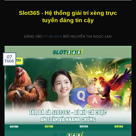
Slot365 - Hệ thống giải trí xèng trực
tuyến đáng tin cậy
ĐĂNG VÀO
07.08.2026
BỞI
NGUYỄN THỊ NGỌC LAN
07
Th08