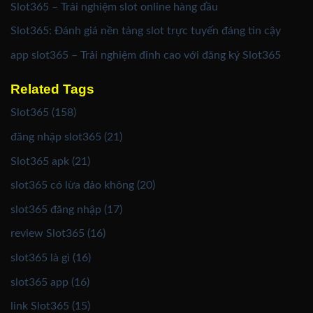
Slot365 – Trải nghiệm slot online hàng đầu
Slot365: Đánh giá nền tảng slot trực tuyến đáng tin cậy
app slot365 – Trải nghiệm đỉnh cao với đăng ký Slot365
Related Tags
Slot365 (158)
đăng nhập slot365 (21)
Slot365 apk (21)
slot365 có lừa đảo không (20)
slot365 đăng nhập (17)
review Slot365 (16)
slot365 là gì (16)
slot365 app (16)
link Slot365 (15)