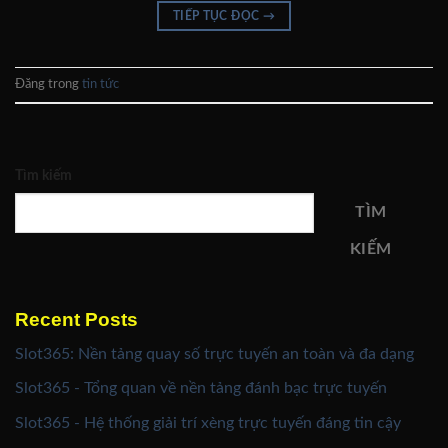
TIẾP TỤC ĐỌC
→
Đăng trong
tin tức
Tìm kiếm
TÌM
KIẾM
Recent Posts
Slot365: Nền tảng quay số trực tuyến an toàn và đa dạng
Slot365 - Tổng quan về nền tảng đánh bạc trực tuyến
Slot365 - Hệ thống giải trí xèng trực tuyến đáng tin cậy