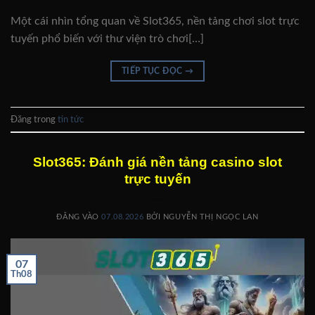
Một cái nhìn tổng quan về Slot365, nền tảng chơi slot trực
tuyến phổ biến với thư viện trò chơi[…]
TIẾP TỤC ĐỌC
→
Đăng trong
tin tức
Slot365: Đánh giá nền tảng casino slot
trực tuyến
ĐĂNG VÀO
07.08.2026
BỞI
NGUYỄN THỊ NGỌC LAN
07
Th08