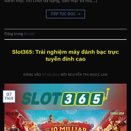
danh mục trò chơi đa dạng, bảo mật và hỗ[…]
TIẾP TỤC ĐỌC
→
Đăng trong
tin tức
Slot365: Trải nghiệm máy đánh bạc trực
tuyến đỉnh cao
ĐĂNG VÀO
07.08.2026
BỞI
NGUYỄN THỊ NGỌC LAN
07
Th08