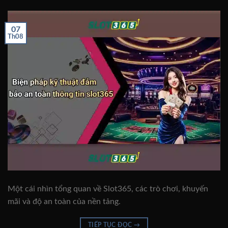
07
Th08
Một cái nhìn tổng quan về Slot365, các trò chơi, khuyến
mãi và độ an toàn của nền tảng.
TIẾP TỤC ĐỌC
→