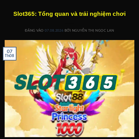
Slot365: Tổng quan và trải nghiệm chơi
ĐĂNG VÀO
07.08.2026
BỞI
NGUYỄN THỊ NGỌC LAN
07
Th08