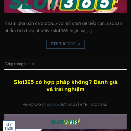
Khám phá bắn cá Slot365 với lối chơi dễ tiếp cận, các sản
phẩm tích hợp như live slot365 login và[…]
TIẾP TỤC ĐỌC
→
Đăng trong
tin tức
Slot365 có hợp pháp không? Đánh giá
và trải nghiệm
ĐĂNG VÀO
07.08.2026
BỞI
NGUYỄN THỊ NGỌC LAN
07
Th08