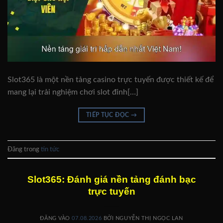
Slot365 là một nền tảng casino trực tuyến được thiết kế để
mang lại trải nghiệm chơi slot đỉnh[…]
TIẾP TỤC ĐỌC
→
Đăng trong
tin tức
Slot365: Đánh giá nền tảng đánh bạc
trực tuyến
ĐĂNG VÀO
07.08.2026
BỞI
NGUYỄN THỊ NGỌC LAN