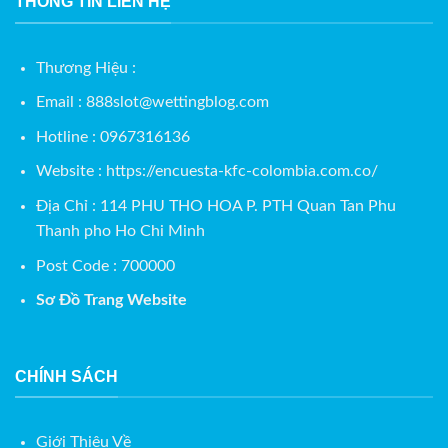
THÔNG TIN LIÊN HỆ
Thương Hiệu :
Email :
888slot@wettingblog.com
Hotline : 0967316136
Website :
https://encuesta-kfc-colombia.com.co/
Địa Chỉ : 114 PHU THO HOA P. PTH Quan Tan Phu
Thanh pho Ho Chi Minh
Post Code : 700000
Sơ Đồ Trang Website
CHÍNH SÁCH
Giới Thiệu Về