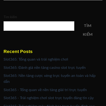
Tìm kiếm
TÌM
KIẾM
Recent Posts
Slot365: Tổng quan và trải nghiệm chơi
Slot365: Đánh giá nền tảng casino slot trực tuyến
Slot365: Nền tảng cược xèng trực tuyến an toàn và hấp
dẫn
Slot365 - Tổng quan về nền tảng giải trí trực tuyến
Slot365 - Trải nghiệm chơi slot trực tuyến đáng tin cậy