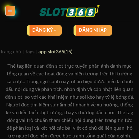
Bỏ
qua
nội
dung
ĐĂNG KÝ +
ĐĂNG NHẬP
Trang chủ
|
tags
|
app slot365(15)
Thẻ tag liên quan đến slot trực tuyến phản ánh danh mục
tổng quan về các hoạt động và hiện tượng trên thị trường
cá cược. Trong ngữ cảnh này, nhãn hiệu được hiểu là đánh
dấu nội dung về phân tích, nhận định và cập nhật liên quan
đến slot, so với các khái niệm như soi kèo hay tỷ lệ bóng đá.
Người đọc tìm kiếm sự nắm bắt nhanh về xu hướng, thống
kê và diễn biến thị trường, thay vì hướng dẫn chơi. Thẻ tag
đóng vai trò chuẩn tham chiếu nội dung trên trang tin tức
để phân loại và kết nối các bài viết có chủ đề liên quan, hỗ
trợ người đọc nắm được bức tranh tổng quát của ngành.