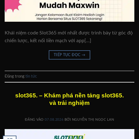
Khái niệm code Slot365 mới nhất được trình bày từ góc độ
chiến lược, kết nối liền mạch với app[…]
TIẾP TỤC ĐỌC
→
Đăng trong
tin tức
slot365. – Khám phá nền tảng slot365.
và trải nghiệm
ĐĂNG VÀO
07.08.2026
BỞI
NGUYỄN THỊ NGỌC LAN