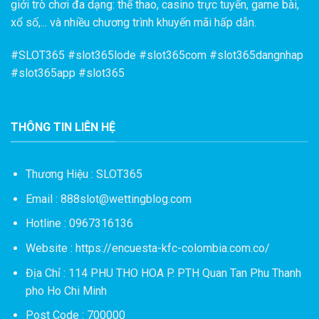
giới trò chơi đa dạng: thể thao, casino trực tuyến, game bài,
xổ số,... và nhiều chương trình khuyến mãi hấp dẫn.
#
SLOT365
#slot365lode #slot365com #slot365dangnhap
#slot365app #slot365
THÔNG TIN LIÊN HỆ
Thương Hiệu : SLOT365
Email :
888slot@wettingblog.com
Hotline : 0967316136
Website :
https://encuesta-kfc-colombia.com.co/
Địa Chỉ : 114 PHU THO HOA P. PTH Quan Tan Phu Thanh
pho Ho Chi Minh
Post Code : 700000