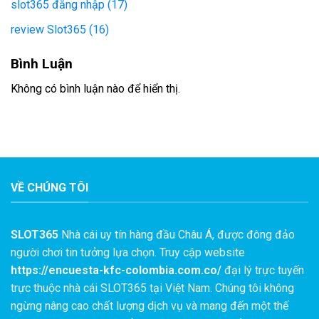
slot365 đăng nhập (17)
review Slot365 (16)
Bình Luận
Không có bình luận nào để hiển thị.
VỀ CHÚNG TÔI
SLOT365
Nhà cái uy tín hàng đầu Châu Á, được đông đảo
người chơi tin tưởng lựa chọn. Truy cập website
https://encuesta-kfc-colombia.com.co/
đại lý trực tuyến
trực thuộc nhà cái SLOT365 tại Việt Nam. Chúng tôi không
ngừng nâng cao chất lượng dịch vụ và mang đến một thế