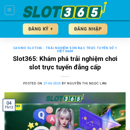
Skip
to
content
ĐĂNG KÝ +
ĐĂNG NHẬP
CASINO SLOT365 - TRẢI NGHIỆM SÒN BẠC TRỰC TUYẾN SỐ 1
VIỆT NAM
Slot365: Khám phá trải nghiệm chơi
slot trực tuyến đẳng cấp
POSTED ON
27-06-2026
BY
NGUYỄN THỊ NGỌC LAN
04
Th12