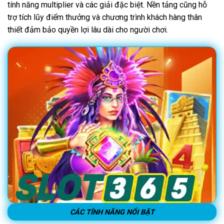
tính năng multiplier và các giải đặc biệt. Nền tảng cũng hỗ
trợ tích lũy điểm thưởng và chương trình khách hàng thân
thiết đảm bảo quyền lợi lâu dài cho người chơi.
CÁC TÍNH NĂNG NỔI BẬT