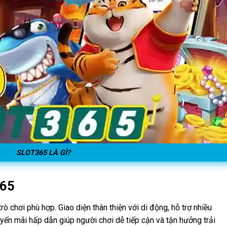
SLOT365 LÀ GÌ?
365
rò chơi phù hợp. Giao diện thân thiện với di động, hỗ trợ nhiều
yến mãi hấp dẫn giúp người chơi dễ tiếp cận và tận hưởng trải