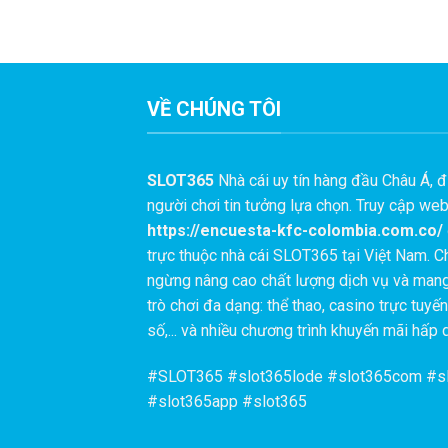
VỀ CHÚNG TÔI
SLOT365
Nhà cái uy tín hàng đầu Châu Á,
người chơi tin tưởng lựa chọn. Truy cập web
https://encuesta-kfc-colombia.com.co/
trực thuộc nhà cái SLOT365 tại Việt Nam. C
ngừng nâng cao chất lượng dịch vụ và mang
trò chơi đa dạng: thể thao, casino trực tuyế
số,... và nhiều chương trình khuyến mãi hấp 
#
SLOT365
#slot365lode #slot365com #s
#slot365app #slot365