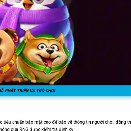
À PHÁT TRIỂN VÀ TRÒ CHƠI
 tiêu chuẩn bảo mật cao để bảo vệ thông tin người chơi, đồng th
hông qua RNG được kiểm tra định kỳ.