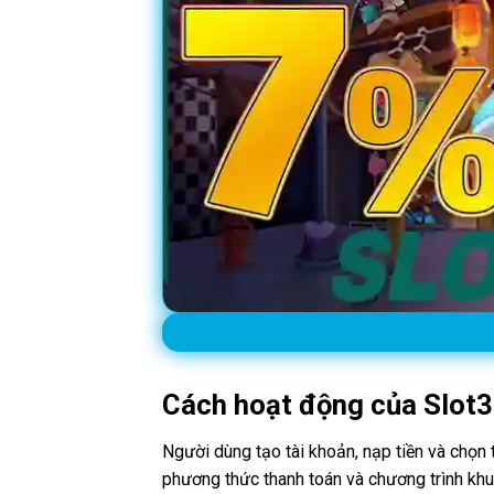
Cách hoạt động của Slot
Người dùng tạo tài khoản, nạp tiền và chọn t
phương thức thanh toán và chương trình khu