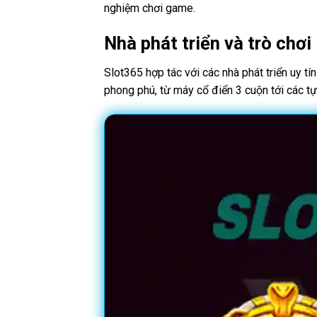
nghiệm chơi game.
Nhà phát triển và trò chơi
Slot365 hợp tác với các nhà phát triển uy 
phong phú, từ máy cổ điển 3 cuộn tới các t