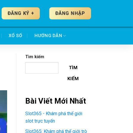
ĐĂNG KÝ +
ĐĂNG NHẬP
XỔ SỐ
HƯỚNG DẪN
Tìm kiếm
TÌM
KIẾM
Bài Viết Mới Nhất
Slot365 - Khám phá thế giới
slot trực tuyến
Slot365: Khám phá thế giới trò