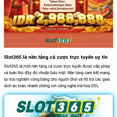
Slot365 là nền tảng cá cược trực tuyến uy tín
Slot365 là một nền tảng cá cược trực tuyến được cấp phép
và tuân thủ đầy đủ chuẩn bảo mật. Nền tảng cam kết mang
lại trải nghiệm công bằng cho người chơi và hỗ trợ các giao
dịch an toàn, nhanh chóng với công nghệ mã hóa SSL.