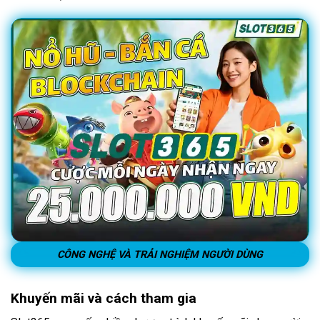
CÔNG NGHỆ VÀ TRẢI NGHIỆM NGƯỜI DÙNG
Khuyến mãi và cách tham gia