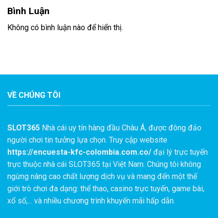
Bình Luận
Không có bình luận nào để hiển thị.
VỀ CHÚNG TÔI
SLOT365
Nhà cái uy tín hàng đầu Châu Á, được đông đảo
người chơi tin tưởng lựa chọn. Truy cập website
https://encuesta-kfc-colombia.com.co/
đại lý trực tuyến
trực thuộc nhà cái SLOT365 tại Việt Nam. Chúng tôi không
ngừng nâng cao chất lượng dịch vụ và mang đến một thế
giới trò chơi đa dạng: thể thao, casino trực tuyến, game bài,
xổ số,... và nhiều chương trình khuyến mãi hấp dẫn.