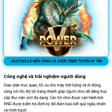
SLOT365 LÀ NỀN TẢNG CÁ CƯỢC TRỰC TUYẾN UY TÍN
Công nghệ và trải nghiệm người dùng
Giao diện trực quan, tối ưu cho máy tính bảng và di động,
cùng với tốc độ tải trang nhanh giúp người chơi dễ dàng truy
cập thư viện slot đa dạng. Các trò chơi được vận hành bởi
RNG được kiểm tra định kỳ để đảm bảo kết quả ngẫu nhiên
và minh bạch.