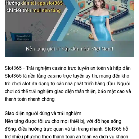
Slot365 - Trải nghiệm casino trực tuyến an toàn và hấp dẫn
Slot365 là nền tảng casino trực tuyến uy tín, mang đến kho
trò chơi slot đa dạng từ các nhà phát triển hàng đầu. Người
chơi có thể trải nghiệm giao diện thân thiện, bảo mật cao và
thanh toán nhanh chóng.
Giao diện người dùng và trải nghiệm
Nền tảng được tối ưu cho mọi thiết bị, với đồ họa sống
động, điều hướng trực quan và tải trang nhanh. Slot365 hỗ
trợ nhiều phương thức thanh toán an toàn và dịch vụ khách