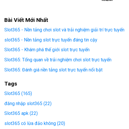
Bài Viết Mới Nhất
Slot365 - Nền tảng chơi slot và trải nghiệm giải trí trực tuyến
slot365 - Nền tảng slot trực tuyến đáng tin cậy
Slot365 - Khám phá thế giới slot trực tuyến
Slot365: Tổng quan về trải nghiệm chơi slot trực tuyến
Slot365: Đánh giá nền tảng slot trực tuyến nổi bật
Tags
Slot365 (165)
đăng nhập slot365 (22)
Slot365 apk (22)
slot365 có lừa đảo không (20)