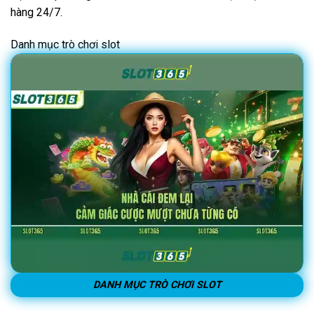
hàng 24/7.
Danh mục trò chơi slot
DANH MỤC TRÒ CHƠI SLOT