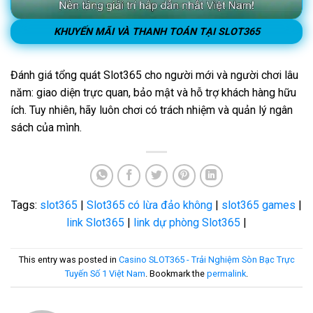
KHUYẾN MÃI VÀ THANH TOÁN TẠI SLOT365
Đánh giá tổng quát Slot365 cho người mới và người chơi lâu
năm: giao diện trực quan, bảo mật và hỗ trợ khách hàng hữu
ích. Tuy nhiên, hãy luôn chơi có trách nhiệm và quản lý ngân
sách của mình.
Tags:
slot365
|
Slot365 có lừa đảo không
|
slot365 games
|
link Slot365
|
link dự phòng Slot365
|
This entry was posted in
Casino SLOT365 - Trải Nghiệm Sòn Bạc Trực
Tuyến Số 1 Việt Nam
. Bookmark the
permalink
.