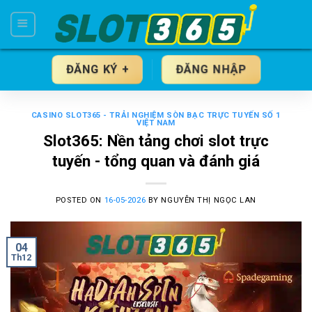
Skip
to
content
ĐĂNG KÝ +
ĐĂNG NHẬP
CASINO SLOT365 - TRẢI NGHIỆM SÒN BẠC TRỰC TUYẾN SỐ 1
VIỆT NAM
Slot365: Nền tảng chơi slot trực
tuyến - tổng quan và đánh giá
POSTED ON
16-05-2026
BY
NGUYỄN THỊ NGỌC LAN
04
Th12