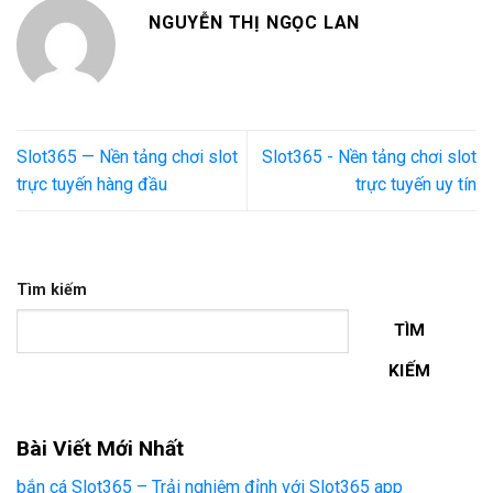
NGUYỄN THỊ NGỌC LAN
Slot365 — Nền tảng chơi slot
Slot365 - Nền tảng chơi slot
trực tuyến hàng đầu
trực tuyến uy tín
Tìm kiếm
TÌM
KIẾM
Bài Viết Mới Nhất
bắn cá Slot365 – Trải nghiệm đỉnh với Slot365 app