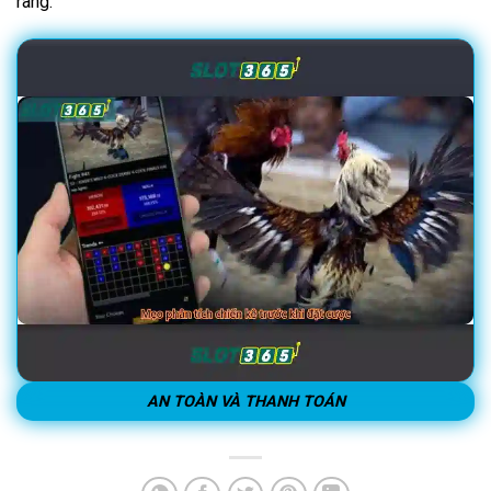
ràng.
AN TOÀN VÀ THANH TOÁN