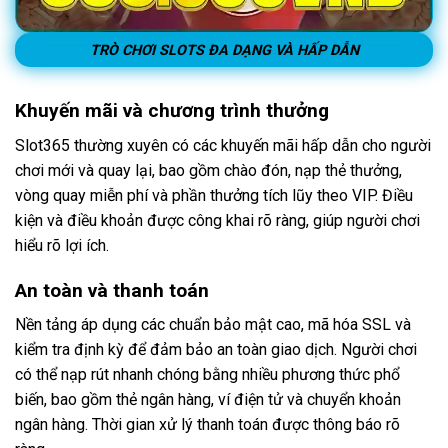
TRÒ CHƠI SLOTS ĐA DẠNG VÀ HẤP DẪN
Khuyến mãi và chương trình thưởng
Slot365 thường xuyên có các khuyến mãi hấp dẫn cho người
chơi mới và quay lại, bao gồm chào đón, nạp thẻ thưởng,
vòng quay miễn phí và phần thưởng tích lũy theo VIP. Điều
kiện và điều khoản được công khai rõ ràng, giúp người chơi
hiểu rõ lợi ích.
An toàn và thanh toán
Nền tảng áp dụng các chuẩn bảo mật cao, mã hóa SSL và
kiểm tra định kỳ để đảm bảo an toàn giao dịch. Người chơi
có thể nạp rút nhanh chóng bằng nhiều phương thức phổ
biến, bao gồm thẻ ngân hàng, ví điện tử và chuyển khoản
ngân hàng. Thời gian xử lý thanh toán được thông báo rõ