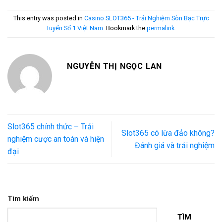
This entry was posted in
Casino SLOT365 - Trải Nghiệm Sòn Bạc Trực
Tuyến Số 1 Việt Nam
. Bookmark the
permalink
.
NGUYỄN THỊ NGỌC LAN
Slot365 chính thức – Trải
Slot365 có lừa đảo không?
nghiệm cược an toàn và hiện
Đánh giá và trải nghiệm
đại
Tìm kiếm
TÌM