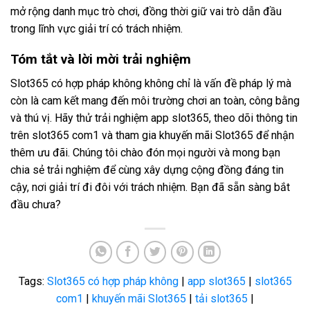
mở rộng danh mục trò chơi, đồng thời giữ vai trò dẫn đầu
trong lĩnh vực giải trí có trách nhiệm.
Tóm tắt và lời mời trải nghiệm
Slot365 có hợp pháp không không chỉ là vấn đề pháp lý mà
còn là cam kết mang đến môi trường chơi an toàn, công bằng
và thú vị. Hãy thử trải nghiệm app slot365, theo dõi thông tin
trên slot365 com1 và tham gia khuyến mãi Slot365 để nhận
thêm ưu đãi. Chúng tôi chào đón mọi người và mong bạn
chia sẻ trải nghiệm để cùng xây dựng cộng đồng đáng tin
cậy, nơi giải trí đi đôi với trách nhiệm. Bạn đã sẵn sàng bắt
đầu chưa?
Tags:
Slot365 có hợp pháp không
|
app slot365
|
slot365
com1
|
khuyến mãi Slot365
|
tải slot365
|