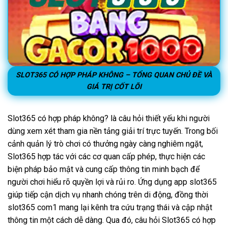
SLOT365 CÓ HỢP PHÁP KHÔNG – TỔNG QUAN CHỦ ĐỀ VÀ
GIÁ TRỊ CỐT LÕI
Slot365 có hợp pháp không? là câu hỏi thiết yếu khi người
dùng xem xét tham gia nền tảng giải trí trực tuyến. Trong bối
cảnh quản lý trò chơi có thưởng ngày càng nghiêm ngặt,
Slot365 hợp tác với các cơ quan cấp phép, thực hiện các
biện pháp bảo mật và cung cấp thông tin minh bạch để
người chơi hiểu rõ quyền lợi và rủi ro. Ứng dụng app slot365
giúp tiếp cận dịch vụ nhanh chóng trên di động, đồng thời
slot365 com1 mang lại kênh tra cứu trạng thái và cập nhật
thông tin một cách dễ dàng. Qua đó, câu hỏi Slot365 có hợp