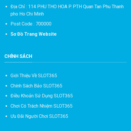
Địa Chỉ : 114 PHU THO HOA P. PTH Quan Tan Phu Thanh
pho Ho Chi Minh
Post Code : 700000
Sơ Đồ Trang Website
CHÍNH SÁCH
Giới Thiệu Về SLOT365
Chính Sách Bảo SLOT365
Điều Khoản Sử Dụng SLOT365
Chơi Có Trách Nhiệm SLOT365
Ưu Đãi Người Chơi SLOT365