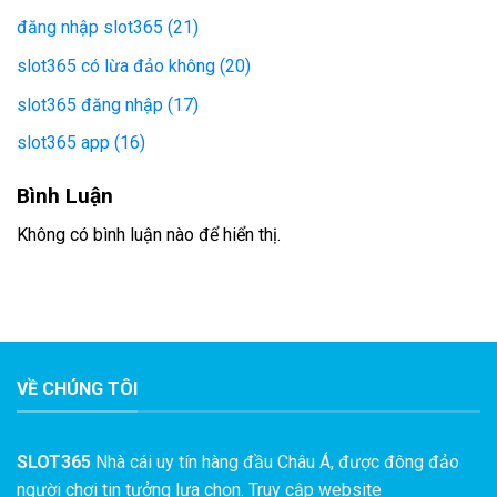
đăng nhập slot365 (21)
slot365 có lừa đảo không (20)
slot365 đăng nhập (17)
slot365 app (16)
Bình Luận
Không có bình luận nào để hiển thị.
VỀ CHÚNG TÔI
SLOT365
Nhà cái uy tín hàng đầu Châu Á, được đông đảo
người chơi tin tưởng lựa chọn. Truy cập website