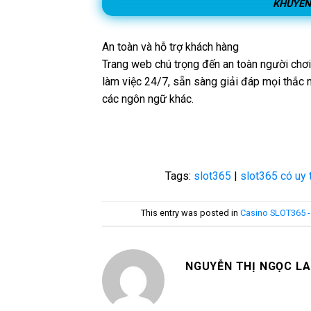
KHUYẾN
An toàn và hỗ trợ khách hàng
Trang web chú trọng đến an toàn người chơi
làm việc 24/7, sẵn sàng giải đáp mọi thắc m
các ngôn ngữ khác.
Tags:
slot365
|
slot365 có uy 
This entry was posted in
Casino SLOT365 -
NGUYỄN THỊ NGỌC L