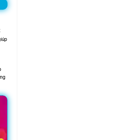
ổ
giúp
p
àng