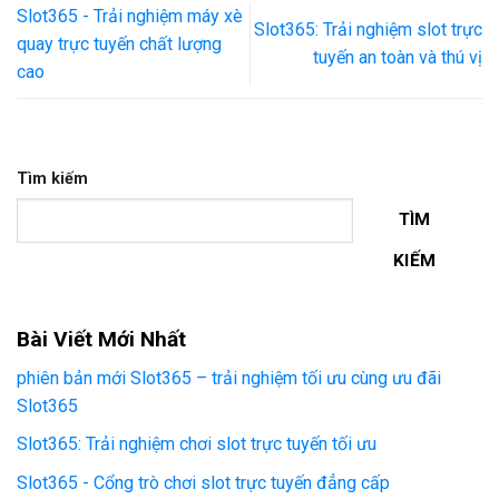
Slot365 - Trải nghiệm máy xè
Slot365: Trải nghiệm slot trực
quay trực tuyến chất lượng
tuyến an toàn và thú vị
cao
Tìm kiếm
TÌM
KIẾM
Bài Viết Mới Nhất
phiên bản mới Slot365 – trải nghiệm tối ưu cùng ưu đãi
Slot365
Slot365: Trải nghiệm chơi slot trực tuyến tối ưu
Slot365 - Cổng trò chơi slot trực tuyến đẳng cấp