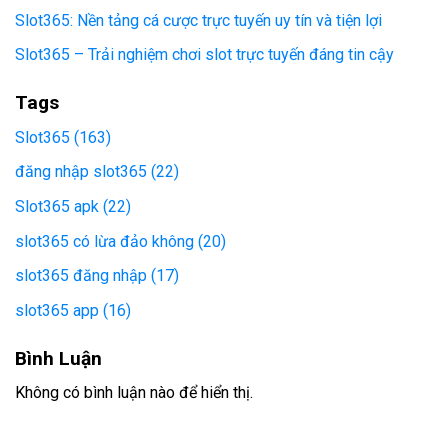
Slot365: Nền tảng cá cược trực tuyến uy tín và tiện lợi
Slot365 – Trải nghiệm chơi slot trực tuyến đáng tin cậy
Tags
Slot365 (163)
đăng nhập slot365 (22)
Slot365 apk (22)
slot365 có lừa đảo không (20)
slot365 đăng nhập (17)
slot365 app (16)
Bình Luận
Không có bình luận nào để hiển thị.