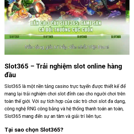
Slot365 – Trải nghiệm slot online hàng
đầu
Slot365 là một nền tảng casino trực tuyến được thiết kế để
mang lại trải nghiệm chơi slot đỉnh cao cho người chơi trên
toàn thế giới. Với sự tích hợp của các trò chơi slot đa dạng,
công nghệ RNG công bằng và hệ thống thanh toán an toàn,
Slot365 mang đến sự an tâm và giải trí liên tục.
Tại sao chọn Slot365?