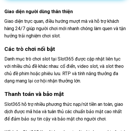
Giao diện người dùng thân thiện
Giao diện trực quan, điều hướng mượt mà và hỗ trợ khách
hàng 24/7 giúp người chơi mới nhanh chóng làm quen và tận
hưởng trải nghiệm chơi slot.
Các trò chơi nổi bật
Danh mục trò chơi slot tại Slot365 được cập nhật liên tục
với nhiều chủ đề khác nhau: cổ điển, video slot, và slot theo
chủ đề phim hoặc phiêu lưu. RTP và tính năng thưởng đa
dạng mang lại cơ hội nhận thưởng lớn.
Thanh toán và bảo mật
Slot365 hỗ trợ nhiều phương thức nạp/rút tiền an toàn, giao
dịch được mã hóa và tuân thủ các chuẩn bảo mật cao nhất
để đảm bảo sự tin cậy và bảo mật cho người chơi.