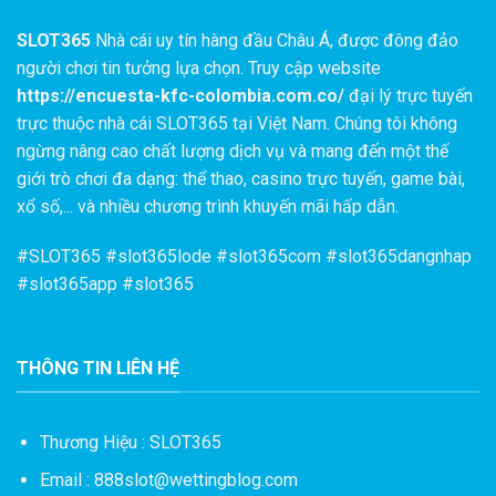
SLOT365
Nhà cái uy tín hàng đầu Châu Á, được đông đảo
người chơi tin tưởng lựa chọn. Truy cập website
https://encuesta-kfc-colombia.com.co/
đại lý trực tuyến
trực thuộc nhà cái SLOT365 tại Việt Nam. Chúng tôi không
ngừng nâng cao chất lượng dịch vụ và mang đến một thế
giới trò chơi đa dạng: thể thao, casino trực tuyến, game bài,
xổ số,... và nhiều chương trình khuyến mãi hấp dẫn.
#
SLOT365
#slot365lode #slot365com #slot365dangnhap
#slot365app #slot365
THÔNG TIN LIÊN HỆ
Thương Hiệu : SLOT365
Email :
888slot@wettingblog.com