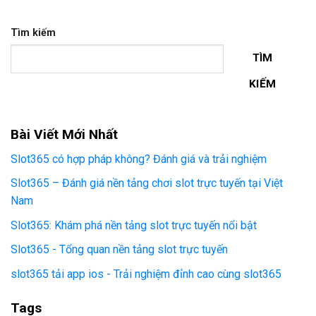
Tìm kiếm
TÌM
KIẾM
Bài Viết Mới Nhất
Slot365 có hợp pháp không? Đánh giá và trải nghiệm
Slot365 – Đánh giá nền tảng chơi slot trực tuyến tại Việt
Nam
Slot365: Khám phá nền tảng slot trực tuyến nổi bật
Slot365 - Tổng quan nền tảng slot trực tuyến
slot365 tải app ios - Trải nghiệm đỉnh cao cùng slot365
Tags