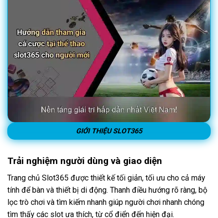
GIỚI THIỆU SLOT365
Trải nghiệm người dùng và giao diện
Trang chủ Slot365 được thiết kế tối giản, tối ưu cho cả máy
tính để bàn và thiết bị di động. Thanh điều hướng rõ ràng, bộ
lọc trò chơi và tìm kiếm nhanh giúp người chơi nhanh chóng
tìm thấy các slot ưa thích, từ cổ điển đến hiện đại.