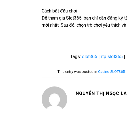
Cách bắt đầu chơi
Để tham gia Slot365, bạn chỉ cần đăng ký t
mới nhất. Sau đó, chọn trò chơi yêu thích và
Tags:
slot365
|
rtp slot365
|
This entry was posted in
Casino SLOT365 -
NGUYỄN THỊ NGỌC L