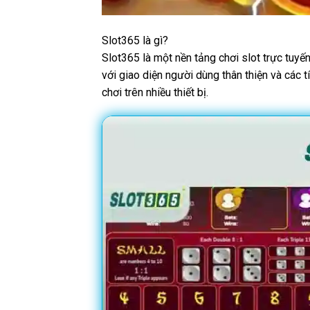
Slot365 là gì?
Slot365 là một nền tảng chơi slot trực tuyến
với giao diện người dùng thân thiện và các t
chơi trên nhiều thiết bị.