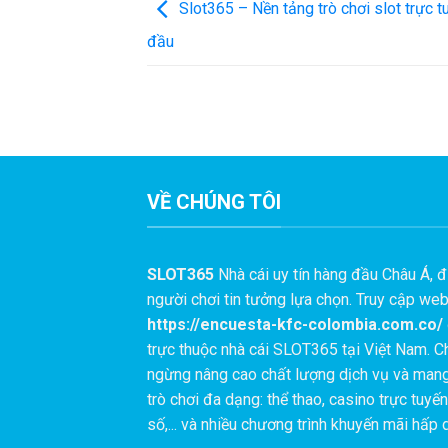
Slot365 – Nền tảng trò chơi slot trực 
đầu
VỀ CHÚNG TÔI
SLOT365
Nhà cái uy tín hàng đầu Châu Á,
người chơi tin tưởng lựa chọn. Truy cập web
https://encuesta-kfc-colombia.com.co/
trực thuộc nhà cái SLOT365 tại Việt Nam. C
ngừng nâng cao chất lượng dịch vụ và mang
trò chơi đa dạng: thể thao, casino trực tuyế
số,... và nhiều chương trình khuyến mãi hấp 