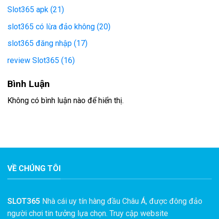
Slot365 apk (21)
slot365 có lừa đảo không (20)
slot365 đăng nhập (17)
review Slot365 (16)
Bình Luận
Không có bình luận nào để hiển thị.
VỀ CHÚNG TÔI
SLOT365
Nhà cái uy tín hàng đầu Châu Á, được đông đảo
người chơi tin tưởng lựa chọn. Truy cập website