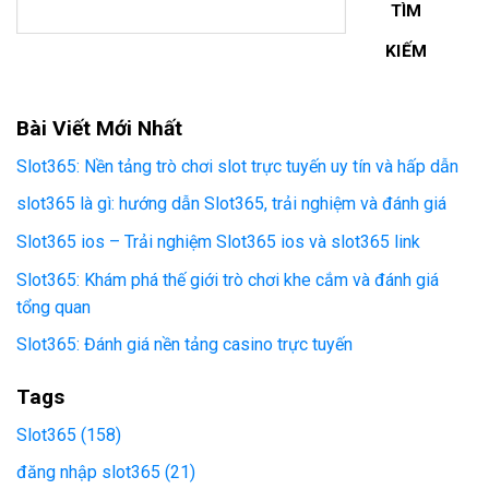
TÌM
KIẾM
Bài Viết Mới Nhất
Slot365: Nền tảng trò chơi slot trực tuyến uy tín và hấp dẫn
slot365 là gì: hướng dẫn Slot365, trải nghiệm và đánh giá
Slot365 ios – Trải nghiệm Slot365 ios và slot365 link
Slot365: Khám phá thế giới trò chơi khe cắm và đánh giá
tổng quan
Slot365: Đánh giá nền tảng casino trực tuyến
Tags
Slot365 (158)
đăng nhập slot365 (21)