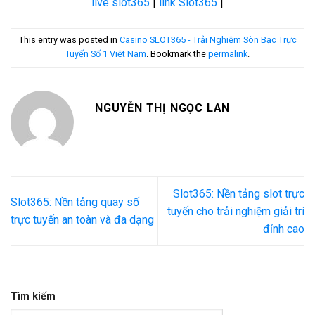
live slot365
|
link Slot365
|
This entry was posted in
Casino SLOT365 - Trải Nghiệm Sòn Bạc Trực
Tuyến Số 1 Việt Nam
. Bookmark the
permalink
.
NGUYỄN THỊ NGỌC LAN
Slot365: Nền tảng slot trực
Slot365: Nền tảng quay số
tuyến cho trải nghiệm giải trí
trực tuyến an toàn và đa dạng
đỉnh cao
Tìm kiếm