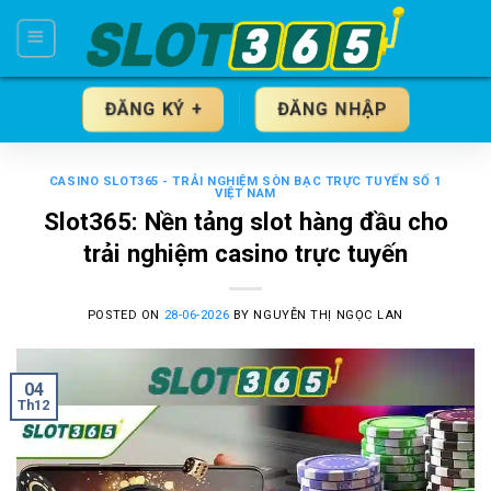
Skip
to
content
ĐĂNG KÝ +
ĐĂNG NHẬP
CASINO SLOT365 - TRẢI NGHIỆM SÒN BẠC TRỰC TUYẾN SỐ 1
VIỆT NAM
Slot365: Nền tảng slot hàng đầu cho
trải nghiệm casino trực tuyến
POSTED ON
28-06-2026
BY
NGUYỄN THỊ NGỌC LAN
04
Th12