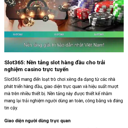
Slot365: Nền tảng slot hàng đầu cho trải
nghiệm casino trực tuyến
Slot365 mang đến loạt trò chơi xèng đa dạng từ các nhà
phát triển hàng đầu, giao diện trực quan và hiệu suất mượt
mà trên nhiều thiết bị. Nền tảng này được thiết kế nhằm
mang lại trải nghiệm người dùng an toàn, công bằng và đáng
tin cậy.
Giao diện người dùng trực quan