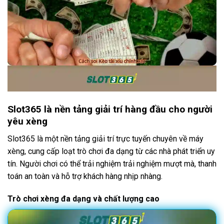
Slot365 là nền tảng giải trí hàng đầu cho người
yêu xèng
Slot365 là một nền tảng giải trí trực tuyến chuyên về máy
xèng, cung cấp loạt trò chơi đa dạng từ các nhà phát triển uy
tín. Người chơi có thể trải nghiệm trải nghiệm mượt mà, thanh
toán an toàn và hỗ trợ khách hàng nhịp nhàng.
Trò chơi xèng đa dạng và chất lượng cao