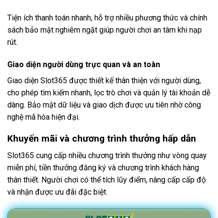
Tiện ích thanh toán nhanh, hỗ trợ nhiều phương thức và chính
sách bảo mật nghiêm ngặt giúp người chơi an tâm khi nạp
rút.
Giao diện người dùng trực quan và an toàn
Giao diện Slot365 được thiết kế thân thiện với người dùng,
cho phép tìm kiếm nhanh, lọc trò chơi và quản lý tài khoản dễ
dàng. Bảo mật dữ liệu và giao dịch được ưu tiên nhờ công
nghệ mã hóa hiện đại.
Khuyến mãi và chương trình thưởng hấp dẫn
Slot365 cung cấp nhiều chương trình thưởng như vòng quay
miễn phí, tiền thưởng đăng ký và chương trình khách hàng
thân thiết. Người chơi có thể tích lũy điểm, nâng cấp cấp độ
và nhận được ưu đãi đặc biệt.