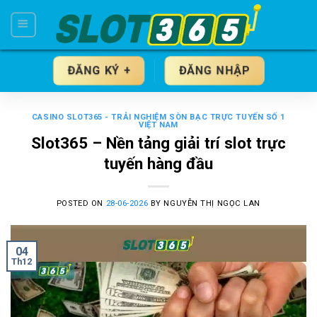
Skip
to
content
ĐĂNG KÝ +
ĐĂNG NHẬP
CASINO SLOT365 - TRẢI NGHIỆM SÒN BẠC TRỰC TUYẾN SỐ 1
VIỆT NAM
Slot365 – Nền tảng giải trí slot trực
tuyến hàng đầu
POSTED ON
28-06-2026
BY
NGUYỄN THỊ NGỌC LAN
04
Th12