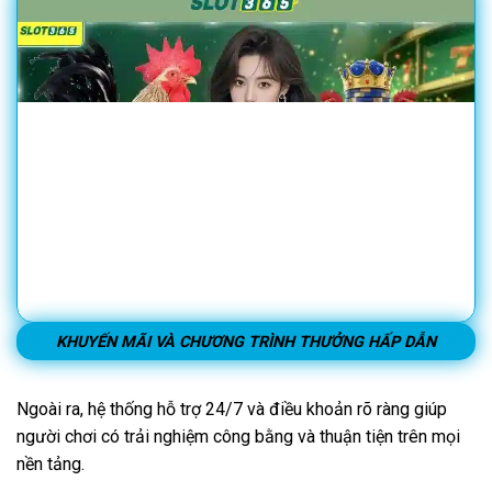
KHUYẾN MÃI VÀ CHƯƠNG TRÌNH THƯỞNG HẤP DẪN
Ngoài ra, hệ thống hỗ trợ 24/7 và điều khoản rõ ràng giúp
người chơi có trải nghiệm công bằng và thuận tiện trên mọi
nền tảng.