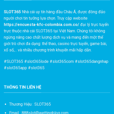
SLOT365
Nhà cái uy tín hàng đầu Châu Á, được đông đảo
người chơi tin tưởng lựa chọn. Truy cập website
https://encuesta-kfc-colombia.com.co/
đại lý trực tuyến
trực thuộc nhà cái SLOT365 tại Việt Nam. Chúng tôi không
ngừng nâng cao chất lượng dịch vụ và mang đến một thế
giới trò chơi đa dạng: thể thao, casino trực tuyến, game bài,
xổ số,... và nhiều chương trình khuyến mãi hấp dẫn.
#
SLOT365
#slot365lode #slot365com #slot365dangnhap
#slot365app #slot365
THÔNG TIN LIÊN HỆ
Thương Hiệu : SLOT365
Email :
888slot@wettingblog.com