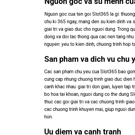
Nguon goc va su menh cua
Nguon goc cua ten goi Slot365 la gi: thuong
chu ki 365 ngay, mang den su kien dinh va sa
giai tri va giao duc cho nguoi dung. Trong 
dong va doi tac thong qua cac nen tang nhu 
nguyen: yeu to kien dinh, chuong trinh hop 
San pham va dich vu chu y
Cac san pham chu yeu cua Slot365 bao gom ca
cung cap nhung chuong trinh giao duc dien 
canh khac nhau: giai tri don gian, luyen tap
bo hoa tai khoan, nguoi dung co the dung Slo
thuc cac goi giai tri va cac chuong trinh g
cac chuong trinh khuyen mai, giup nguoi du
hon.
Uu diem va canh tranh