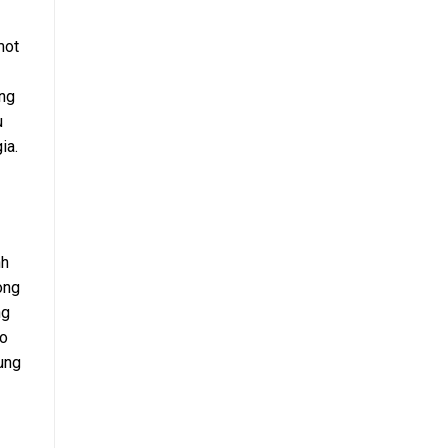
mot
ong
u
ia.
nh
ong
ng
ho
ung