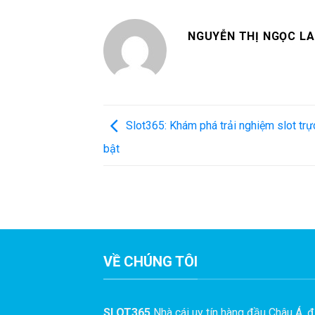
NGUYỄN THỊ NGỌC L
Slot365: Khám phá trải nghiệm slot trự
bật
VỀ CHÚNG TÔI
SLOT365
Nhà cái uy tín hàng đầu Châu Á,