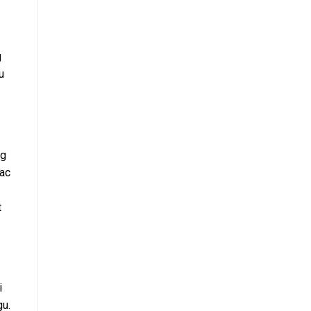
g
u
ng
cac
t
i
gu.