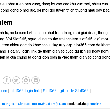
ieu phat trien ben vung, dang ky vao cac khu vuc moi, nhieu cua
cong dong o moi luc, de moi doi tuyen thich thuong hieu day bac.
ghiem
nh tu; no la cam ket lien tuc phat trien trong moi giai doan, thong 
ong. Voi Slot365, nguoi dung co the trai nghiem slot365 la gì mot
 gi tren nhieu goc do khac nhau. Hay truy cap slot365 com de kha
ang slot365 login link de tham gia vao cuoc du lich so ngay hom
ien la cua chung ta dong, don gian la viec tham gia vao cong don
 com
|
slot365 login link
|
Slot365
|
giftcode Slot365
|
 Trải Nghiệm Sòn Bạc Trực Tuyến Số 1 Việt Nam
. Bookmark the
permalink
.