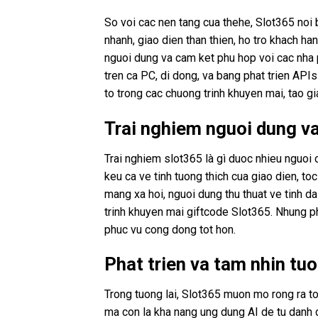
So voi cac nen tang cua thehe, Slot365 noi 
nhanh, giao dien than thien, ho tro khach ha
nguoi dung va cam ket phu hop voi cac nha 
tren ca PC, di dong, va bang phat trien API
to trong cac chuong trinh khuyen mai, tao gi
Trai nghiem nguoi dung va
Trai nghiem slot365 là gì duoc nhieu nguoi c
keu ca ve tinh tuong thich cua giao dien, to
mang xa hoi, nguoi dung thu thuat ve tinh d
trinh khuyen mai giftcode Slot365. Nhung ph
phuc vu cong dong tot hon.
Phat trien va tam nhin tuo
Trong tuong lai, Slot365 muon mo rong ra toa
ma con la kha nang ung dung AI de tu danh d