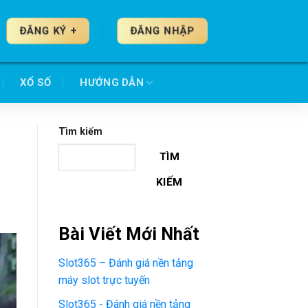
ĐĂNG KÝ +
ĐĂNG NHẬP
XỔ SỐ
HƯỚNG DẪN
Tìm kiếm
TÌM
KIẾM
Bài Viết Mới Nhất
Slot365 – Đánh giá nền tảng
máy slot trực tuyến
Slot365 - Đánh giá nền tảng