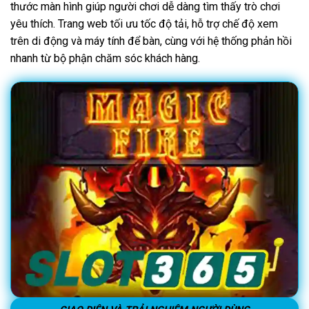
thước màn hình giúp người chơi dễ dàng tìm thấy trò chơi
yêu thích. Trang web tối ưu tốc độ tải, hỗ trợ chế độ xem
trên di động và máy tính để bàn, cùng với hệ thống phản hồi
nhanh từ bộ phận chăm sóc khách hàng.