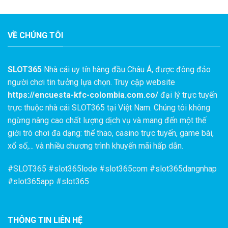
VỀ CHÚNG TÔI
SLOT365
Nhà cái uy tín hàng đầu Châu Á, được đông đảo
người chơi tin tưởng lựa chọn. Truy cập website
https://encuesta-kfc-colombia.com.co/
đại lý trực tuyến
trực thuộc nhà cái SLOT365 tại Việt Nam. Chúng tôi không
ngừng nâng cao chất lượng dịch vụ và mang đến một thế
giới trò chơi đa dạng: thể thao, casino trực tuyến, game bài,
xổ số,... và nhiều chương trình khuyến mãi hấp dẫn.
#
SLOT365
#slot365lode #slot365com #slot365dangnhap
#slot365app #slot365
THÔNG TIN LIÊN HỆ