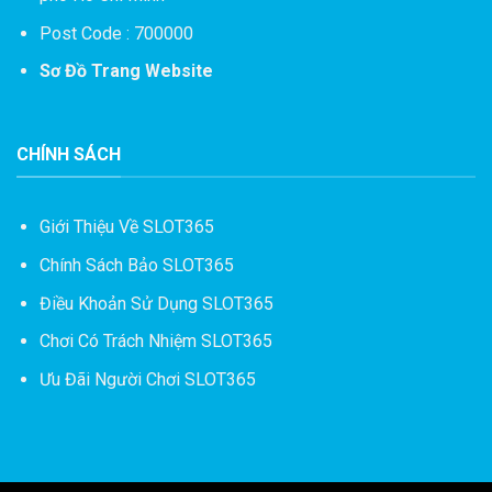
Post Code : 700000
Sơ Đồ Trang Website
CHÍNH SÁCH
Giới Thiệu Về SLOT365
Chính Sách Bảo SLOT365
Điều Khoản Sử Dụng SLOT365
Chơi Có Trách Nhiệm SLOT365
Ưu Đãi Người Chơi SLOT365