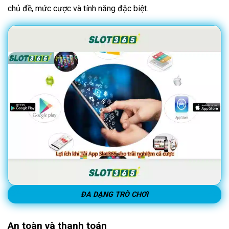
chủ đề, mức cược và tính năng đặc biệt.
ĐA DẠNG TRÒ CHƠI
An toàn và thanh toán