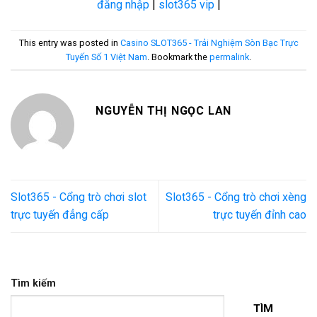
đăng nhập
|
slot365 vip
|
This entry was posted in
Casino SLOT365 - Trải Nghiệm Sòn Bạc Trực
Tuyến Số 1 Việt Nam
. Bookmark the
permalink
.
NGUYỄN THỊ NGỌC LAN
Slot365 - Cổng trò chơi slot
Slot365 - Cổng trò chơi xèng
trực tuyến đẳng cấp
trực tuyến đỉnh cao
Tìm kiếm
TÌM