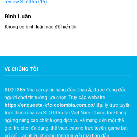
review Slot365 (16)
Bình Luận
Không có bình luận nào để hiển thị.
VỀ CHÚNG TÔI
SLOT365
Nhà cái uy tín hàng đầu Châu Á, được đông đảo
người chơi tin tưởng lựa chọn. Truy cập website
https://encuesta-kfc-colombia.com.co/
đại lý trực tuyến
trực thuộc nhà cái SLOT365 tại Việt Nam. Chúng tôi không
ngừng nâng cao chất lượng dịch vụ và mang đến một thế
giới trò chơi đa dạng: thể thao, casino trực tuyến, game bài,
xổ số,... và nhiều chương trình khuyến mãi hấp dẫn.