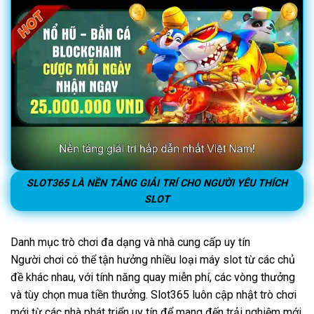
SLOT365 LÀ NỀN TẢNG GIẢI TRÍ CHO NGƯỜI YÊU THÍCH
SLOT
Danh mục trò chơi đa dạng và nhà cung cấp uy tín
Người chơi có thể tận hưởng nhiều loại máy slot từ các chủ
đề khác nhau, với tính năng quay miễn phí, các vòng thưởng
và tùy chọn mua tiền thưởng. Slot365 luôn cập nhật trò chơi
mới từ các nhà phát triển uy tín để mang đến trải nghiệm mới