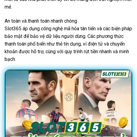
mẻ.
An toàn và thanh toán nhanh chóng
Slot365 áp dụng công nghệ mã hóa tân tiến và các biện pháp
bảo mật để bảo vệ dữ liệu người dùng. Các phương thức
thanh toán phổ biến như thẻ tín dụng, ví điện tử và chuyển
khoản được hỗ trợ, cùng với quy trình rút tiền nhanh và minh
bạch.