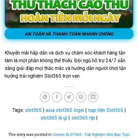
AN TOÀN VÀ THANH TOÁN NHANH CHÓNG
Khuyến mãi hấp dẫn và dịch vụ chăm sóc khách hàng tận
tâm là một phần không thể thiếu. Đội ngũ hỗ trợ 24/7 sẵn
sàng giải đáp mọi thắc mắc và hướng dẫn người chơi tận
hưởng trải nghiệm Slot365 trọn vẹn.
Tags:
slot365
|
asia slot365 login
|
nạp tiền Slot365
|
slot365 là gì
|
slot365 rtp
|
This entry was posted in
Casino SLOT365 - Trải Nghiệm Sòn Bạc Trực